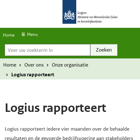
S
O
O
k
Logius
v
v
Ministerie van Binnenlandse Zaken
en Koninkrijksrelaties
i
e
e
p
r
r
Menu
Home
l
Voer uw zoekterm in
s
s
i
l
l
n
a
a
Home
Over ons
Onze organisatie
k
a
a
Logius rapporteert
s
n
n
e
e
n
n
Logius rapporteert
n
n
a
a
H
a
a
Logius rapporteert iedere vier maanden over de behaalde
o
r
r
resultaten en de gevoerde bedrijfsvoering aan stakeholders