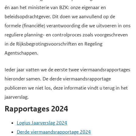
o
d
d
én aan het ministerie van BZK: onze eigenaar en
f
e
e
beleidsopdrachtgever. Dit doen we aanvullend op de
d
i
h
formele (financiële) verantwoording die we uitvoeren in ons
i
n
o
reguliere planning- en controlproces zoals voorgeschreven
n
h
o
in de Rijksbegrotingsvoorschriften en Regeling
h
o
f
Agentschappen.
o
u
d
u
Ieder jaar vatten we de eerste twee viermaandsrapportages
d
n
d
hieronder samen. De derde viermaandsrapportage
g
a
publiceren we niet los, deze informatie vindt u terug in het
a
v
jaarverslag.
a
i
n
g
Rapportages 2024
a
Logius Jaarverslag 2024
t
Derde viermaandsrapportage 2024
i