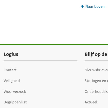
Naar boven
F
Logius
Blijf op d
o
o
Contact
Nieuwsbrieven
t
Veiligheid
Storingen en
e
r
Woo-verzoek
Onderhoudsk
Begrippenlijst
Actueel