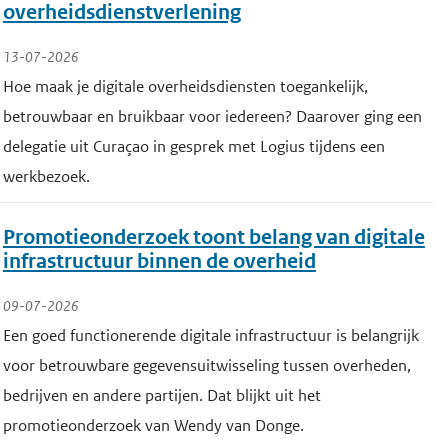
overheidsdienstverlening
r
13-07-2026
i
Hoe maak je digitale overheidsdiensten toegankelijk,
n
betrouwbaar en bruikbaar voor iedereen? Daarover ging een
g
delegatie uit Curaçao in gesprek met Logius tijdens een
e
werkbezoek.
n
e
Promotieonderzoek toont belang van digitale
n
infrastructuur binnen de overheid
o
n
09-07-2026
d
Een goed functionerende digitale infrastructuur is belangrijk
e
voor betrouwbare gegevensuitwisseling tussen overheden,
r
bedrijven en andere partijen. Dat blijkt uit het
h
promotieonderzoek van Wendy van Donge.
o