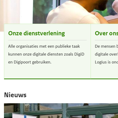
d
d
e
e
i
h
n
o
Onze dienstverlening
Over on
h
o
o
f
Alle organisaties met een publieke taak
De mensen bi
u
d
kunnen onze digitale diensten zoals DigiD
digitale ove
d
n
en Digipoort gebruiken.
Logius is on
g
a
a
v
a
i
H
n
g
H
Nieuws
o
a
o
o
t
o
f
i