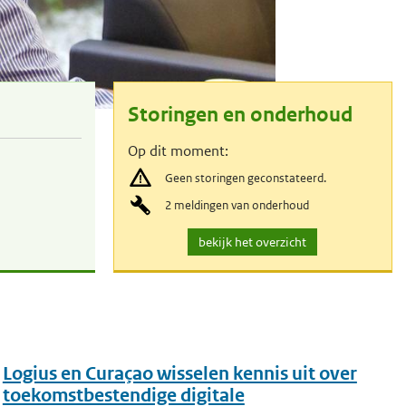
Storingen en onderhoud
Op dit moment:
Geen storingen geconstateerd.
2 meldingen van onderhoud
v
bekijk het overzicht
o
o
r
s
Logius en Curaçao wisselen kennis uit over
t
toekomstbestendige digitale
o