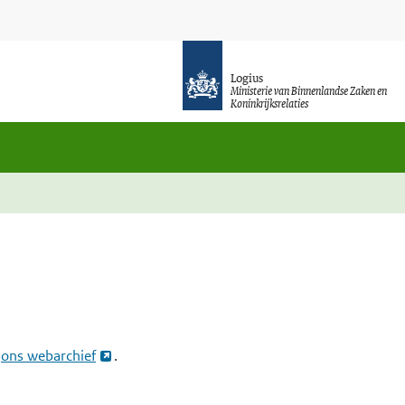
Logius
Ministerie van Binnenlandse Zaken en
Koninkrijksrelaties
n
ons webarchief
.