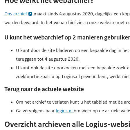
Hoe werkt het webarchief?
o
d
d
f
Ons archief
maakt sinds 4 augustus 2020, dagelijks een kopi
e
e
d
worden bewaard. In het webarchief ziet u onze website met ee
i
h
i
n
o
n
U kunt het webarchief op 2 manieren gebruike
h
h
o
o
o
f
U kunt door de site bladeren op een bepaalde dag in het
u
u
d
teruggaan tot 4 augustus 2020.
d
d
n
U kunt ook de site doorzoeken met een bepaalde zoekte
g
a
zoekfunctie zoals u op Logius.nl gewend bent, werkt niet
a
v
Terug naar de actuele website
a
i
Om het archief te verlaten kunt u het tabblad met de arc
n
g
Ga vervolgens naar
logius.nl
om weer op de actuele webs
a
t
Overzicht archieven alle Logius-webs
i