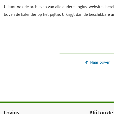
e
U kunt ook de archieven van alle andere Logius-websites bere
g
boven de kalender op het pijltje. U krijgt dan de beschikbare ar
a
a
n
Naar boven
F
Logius
Blijf op d