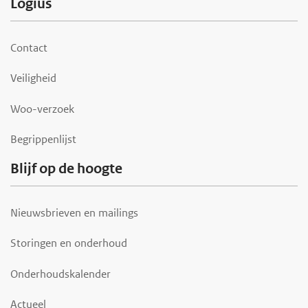
F
Logius
o
o
Contact
t
Veiligheid
e
r
Woo-verzoek
Begrippenlijst
Blijf op de hoogte
Nieuwsbrieven en mailings
Storingen en onderhoud
Onderhoudskalender
Actueel