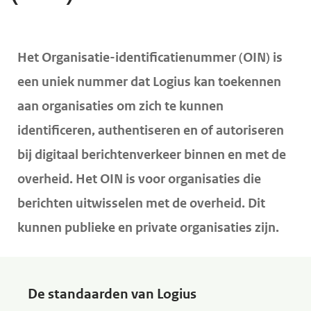
d
d
H
e
e
o
Het Organisatie-identificatienummer (OIN) is
i
h
o
n
o
een uniek nummer dat Logius kan toekennen
f
h
o
aan organisaties om zich te kunnen
d
o
f
identificeren, authentiseren en of autoriseren
i
u
d
bij digitaal berichtenverkeer binnen en met de
n
d
n
h
overheid. Het OIN is voor organisaties die
g
a
o
berichten uitwisselen met de overheid. Dit
a
v
u
a
i
kunnen publieke en private organisaties zijn.
d
n
g
a
t
De standaarden van Logius
i