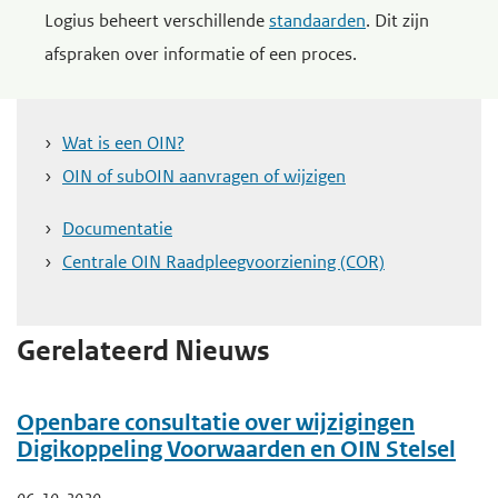
Logius beheert verschillende
standaarden
. Dit zijn
e
afspraken over informatie of een proces.
g
a
a
Wat is een OIN?
n
OIN of subOIN aanvragen of wijzigen
Documentatie
Centrale OIN Raadpleegvoorziening (COR)
Gerelateerd Nieuws
Openbare consultatie over wijzigingen
Digikoppeling Voorwaarden en OIN Stelsel