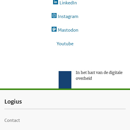
LinkedIn
Instagram
Mastodon
Youtube
In het hart van de digitale
overheid
F
Logius
o
o
Contact
t