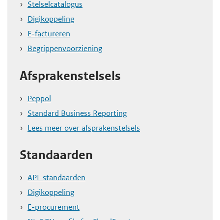
Stelselcatalogus
e
Digikoppeling
g
E-factureren
a
Begrippenvoorziening
a
n
Afsprakenstelsels
Peppol
Standard Business Reporting
Lees meer over afsprakenstelsels
Standaarden
API-standaarden
Digikoppeling
E-procurement