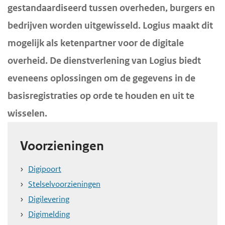
gestandaardiseerd tussen overheden, burgers en
d
d
f
bedrijven worden uitgewisseld. Logius maakt dit
d
e
e
i
i
h
mogelijk als ketenpartner voor de digitale
n
n
o
overheid. De dienstverlening van Logius biedt
h
h
o
eveneens oplossingen om de gegevens in de
o
o
f
basisregistraties op orde te houden en uit te
u
u
d
wisselen.
d
d
n
g
a
Voorzieningen
a
v
a
i
Digipoort
n
g
Stelselvoorzieningen
a
Digilevering
t
Digimelding
i