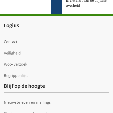
In het hart van de digitale
overheid
F
Logius
o
o
Contact
t
Veiligheid
e
r
Woo-verzoek
Begrippenlijst
Blijf op de hoogte
Nieuwsbrieven en mailings