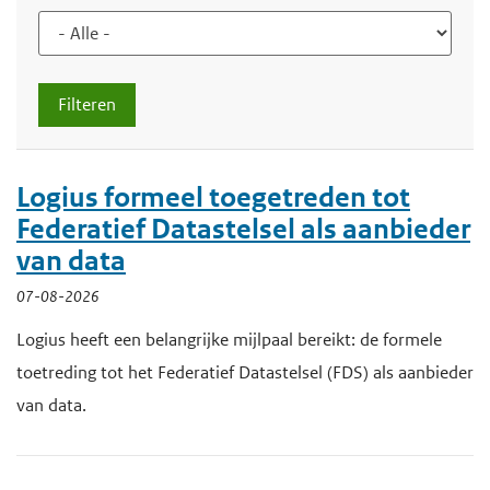
d
d
d
i
e
e
n
i
h
h
n
o
o
h
o
u
d
o
f
Logius formeel toegetreden tot
u
d
Federatief Datastelsel als aanbieder
d
n
van data
g
a
07-08-2026
a
v
Logius heeft een belangrijke mijlpaal bereikt: de formele
a
i
toetreding tot het Federatief Datastelsel (FDS) als aanbieder
n
g
van data.
a
t
i