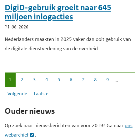
DigiD-gebruik groeit naar 645
miljoen inlogacties
11-06-2026
Nederlanders maakten in 2025 vaker dan ooit gebruik van
de digitale dienstverlening van de overheid.
P
…
H
1
P
2
P
3
P
4
P
5
P
6
P
7
P
8
P
9
a
u
a
a
a
a
a
a
a
a
g
V
Volgende
L
Laatste
i
g
g
g
g
g
g
g
g
i
o
a
d
e
e
e
e
e
e
e
e
n
Ouder nieuws
l
a
i
e
g
t
g
r
e
s
Op zoek naar nieuwsberichten van voor 2019? Ga naar
ons
e
i
n
t
p
webarchief
.
n