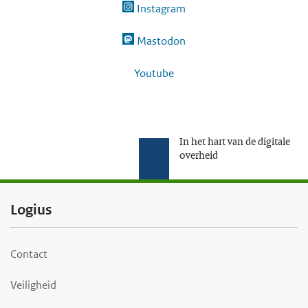
Instagram
Mastodon
Youtube
In het hart van de digitale
overheid
F
Logius
o
o
Contact
t
Veiligheid
e