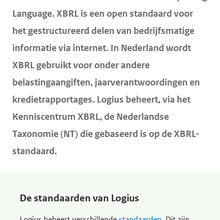
o
d
d
Language. XBRL is een open standaard voor
f
e
e
het gestructureerd delen van bedrijfsmatige
d
i
h
informatie via internet. In Nederland wordt
i
n
o
XBRL gebruikt voor onder andere
n
h
o
h
belastingaangiften, jaarverantwoordingen en
o
f
o
kredietrapportages. Logius beheert, via het
u
d
u
d
n
Kenniscentrum XBRL, de Nederlandse
d
g
a
Taxonomie (NT) die gebaseerd is op de XBRL-
a
v
standaard.
a
i
n
g
a
De standaarden van Logius
t
i
Logius beheert verschillende
standaarden
. Dit zijn