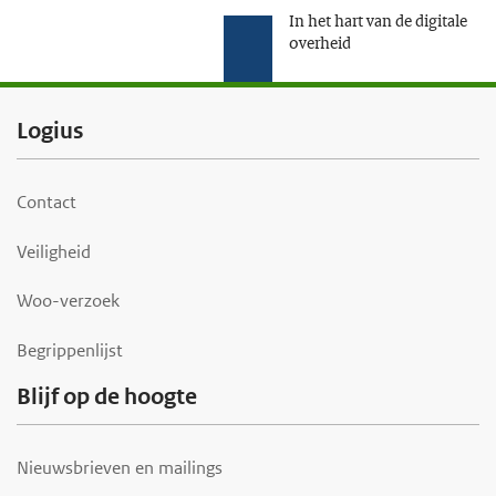
In het hart van de digitale
overheid
F
Logius
o
o
Contact
t
Veiligheid
e
r
Woo-verzoek
Begrippenlijst
Blijf op de hoogte
Nieuwsbrieven en mailings