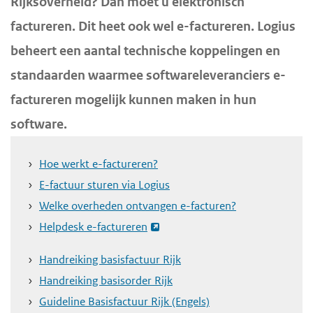
Rijksoverheid? Dan moet u elektronisch
o
d
d
factureren. Dit heet ook wel e-factureren. Logius
f
e
e
beheert een aantal technische koppelingen en
d
i
h
i
standaarden waarmee softwareleveranciers e-
n
o
n
factureren mogelijk kunnen maken in hun
h
o
h
o
f
software.
o
u
d
u
d
n
Hoe werkt e-factureren?
d
g
a
E-factuur sturen via Logius
a
v
Welke overheden ontvangen e-facturen?
a
i
Helpdesk e-factureren
n
g
Handreiking basisfactuur Rijk
a
Handreiking basisorder Rijk
t
Guideline Basisfactuur Rijk (Engels)
i