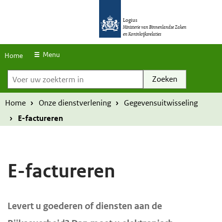
S
O
O
k
Logius
v
v
Ministerie van Binnenlandse Zaken
en Koninkrijksrelaties
i
e
e
p
r
r
Menu
Home
l
Voer uw zoekterm in
s
s
i
l
l
n
a
a
Home
Onze dienstverlening
Gegevensuitwisseling
k
a
a
E-factureren
s
n
n
e
e
n
n
E-factureren
n
n
a
a
H
a
a
Levert u goederen of diensten aan de
o
r
r