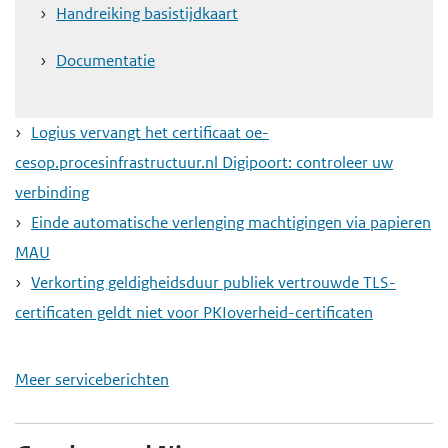
Handreiking basistijdkaart
e
g
Documentatie
a
a
Logius vervangt het certificaat oe-
n
cesop.procesinfrastructuur.nl Digipoort: controleer uw
verbinding
Einde automatische verlenging machtigingen via papieren
MAU
Verkorting geldigheidsduur publiek vertrouwde TLS-
certificaten geldt niet voor PKIoverheid-certificaten
Meer serviceberichten