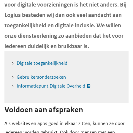
voor digitale voorzieningen is het niet anders. Bij
d
d
f
Logius besteden wij dan ook veel aandacht aan
d
e
e
i
i
h
toegankelijkheid en digitale inclusie. We willen
n
n
o
onze dienstverlening zo aanbieden dat het voor
h
h
o
iedereen duidelijk en bruikbaar is.
o
o
f
u
u
d
Digitale toegankelijkheid
d
d
n
Gebruikersonderzoeken
g
a
Informatiepunt Digitale Overheid
a
v
a
i
n
g
Voldoen aan afspraken
a
t
Als websites en apps goed in elkaar zitten, kunnen ze door
i
iedereen worden gebruikt. Ook door mensen met een