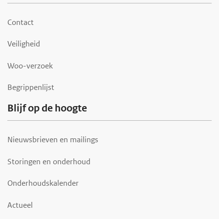
o
o
Contact
t
Veiligheid
e
r
Woo-verzoek
Begrippenlijst
Blijf op de hoogte
Nieuwsbrieven en mailings
Storingen en onderhoud
Onderhoudskalender
Actueel