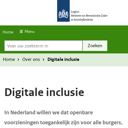
S
O
O
k
Logius
v
v
Ministerie van Binnenlandse Zaken
en Koninkrijksrelaties
i
e
e
p
r
r
Menu
Home
l
Voer uw zoekterm in
s
s
i
l
l
n
a
a
Home
Over ons
Digitale inclusie
k
a
a
s
n
n
e
e
Digitale inclusie
n
n
n
n
a
a
H
In Nederland willen we dat openbare
a
a
o
voorzieningen toegankelijk zijn voor alle burgers,
r
r
o