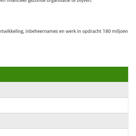
en financieel gezonde organisatie te blijven.
ntwikkeling, inbeheernames en werk in opdracht 180 miljoen