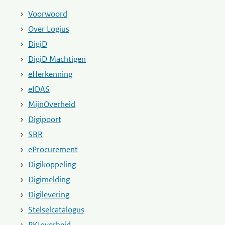
Voorwoord
Over Logius
DigiD
DigiD Machtigen
eHerkenning
eIDAS
MijnOverheid
Digipoort
SBR
eProcurement
Digikoppeling
Digimelding
Digilevering
Stelselcatalogus
PKIoverheid