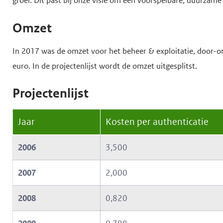
o
groei. Dit past bij onze visie om een voorspelbare, duurzame 
d
d
f
Omzet
e
e
d
i
h
i
In 2017 was de omzet voor het beheer & exploitatie, door-o
n
o
n
euro. In de projectenlijst wordt de omzet uitgesplitst.
h
h
o
o
o
f
Projectenlijst
u
u
d
d
d
n
Jaar
Kosten per authenticatie
g
a
a
v
2006
3,500
a
i
2007
2,000
n
g
a
2008
0,820
t
i