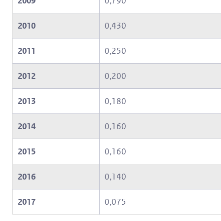
2009
0,790
e
2010
0,430
g
a
2011
0,250
a
n
2012
0,200
2013
0,180
2014
0,160
2015
0,160
2016
0,140
2017
0,075