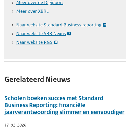
Meer over de Digipoort
e
Meer over XBRL
g
a
Naar website Standard Business reporting
a
Naar website SBR Nexus
n
Naar website RGS
Gerelateerd Nieuws
Scholen boeken succes met Standard
Business Reporting: financiële
jaarverantwoording slimmer en eenvoudiger
17-02-2026