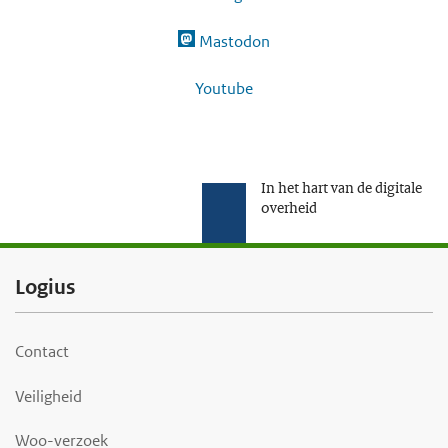
Mastodon
Youtube
In het hart van de digitale
overheid
F
Logius
o
o
Contact
t
Veiligheid
e
r
Woo-verzoek