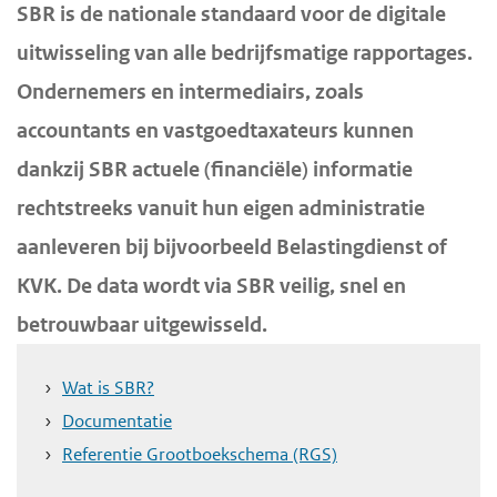
H
SBR is de nationale standaard voor de digitale
d
d
o
uitwisseling van alle bedrijfsmatige rapportages.
e
e
o
Ondernemers en intermediairs, zoals
i
h
f
n
o
accountants en vastgoedtaxateurs kunnen
d
h
o
i
dankzij SBR actuele (financiële) informatie
o
f
n
rechtstreeks vanuit hun eigen administratie
u
d
h
aanleveren bij bijvoorbeeld Belastingdienst of
d
n
o
KVK. De data wordt via SBR veilig, snel en
g
a
u
betrouwbaar uitgewisseld.
a
v
d
a
i
Wat is SBR?
n
g
Documentatie
a
Referentie Grootboekschema (RGS)
t
i