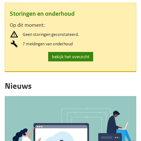
e
Storingen en onderhoud
g
Op dit moment:
a
Geen storingen geconstateerd.
a
7 meldingen van onderhoud
n
v
bekijk het overzicht
o
H
o
H
Nieuws
r
o
o
s
o
o
t
f
o
f
d
r
i
d
i
n