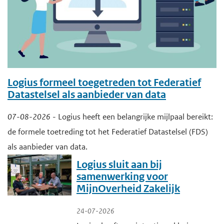
n
i
h
g
o
n
e
u
n
h
d
e
o
n
Logius formeel toegetreden tot Federatief
o
Datastelsel als aanbieder van data
u
n
07-08-2026
- Logius heeft een belangrijke mijlpaal bereikt:
d
d
de formele toetreding tot het Federatief Datastelsel (FDS)
e
als aanbieder van data.
r
Logius sluit aan bij
h
samenwerking voor
o
MijnOverheid Zakelijk
u
d
24-07-2026