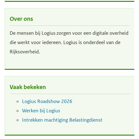
d
d
e
e
Over ons
i
h
De mensen bij Logius zorgen voor een digitale overheid
n
o
die werkt voor iedereen. Logius is onderdeel van de
h
o
Rijksoverheid.
o
f
u
d
d
n
g
a
Vaak bekeken
a
v
a
i
Logius Roadshow 2026
n
g
Werken bij Logius
a
Intrekken machtiging Belastingdienst
t
i