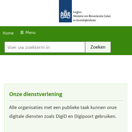
S
O
O
k
Logius
v
v
Ministerie van Binnenlandse Zaken
en Koninkrijksrelaties
i
e
e
p
r
r
Menu
Home
l
Voer uw zoekterm in
s
s
i
l
l
n
a
a
k
a
a
s
n
n
e
e
Onze dienstverlening
n
n
n
n
Alle organisaties met een publieke taak kunnen onze
a
a
digitale diensten zoals DigiD en Digipoort gebruiken.
a
a
r
r