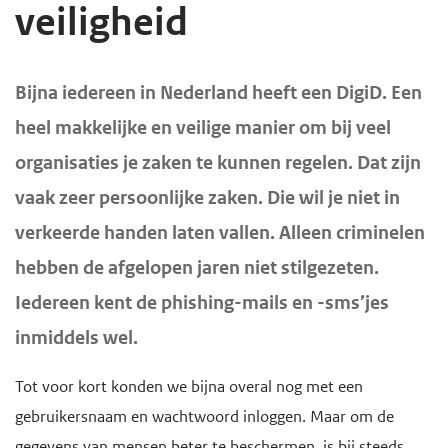
veiligheid
d
d
e
e
i
h
H
Bijna iedereen in Nederland heeft een DigiD. Een
o
n
o
heel makkelijke en veilige manier om bij veel
o
h
o
organisaties je zaken te kunnen regelen. Dat zijn
f
o
f
vaak zeer persoonlijke zaken. Die wil je niet in
d
u
d
i
verkeerde handen laten vallen. Alleen criminelen
d
n
n
g
a
hebben de afgelopen jaren niet stilgezeten.
h
a
v
Iedereen kent de phishing-mails en -sms’jes
o
a
i
inmiddels wel.
u
n
g
d
a
Tot voor kort konden we bijna overal nog met een
t
gebruikersnaam en wachtwoord inloggen. Maar om de
i
gegevens van mensen beter te beschermen, is bij steeds