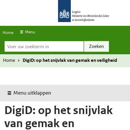
S
O
O
k
Logius
v
v
Ministerie van Binnenlandse Zaken
en Koninkrijksrelaties
i
e
e
p
r
r
Menu
Home
l
Voer uw zoekterm in
s
s
i
l
l
n
a
a
Home
DigiD: op het snijvlak van gemak en veiligheid
k
a
a
s
n
n
e
e
Menu uitklappen
n
n
n
n
DigiD: op het snijvlak
a
a
a
a
van gemak en
r
r