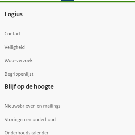
F
Logius
o
o
Contact
t
Veiligheid
e
r
Woo-verzoek
Begrippenlijst
Blijf op de hoogte
Nieuwsbrieven en mailings
Storingen en onderhoud
Onderhoudskalender