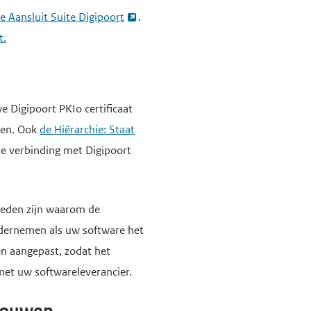
e Aansluit Suite Digipoort
.
t.
 Digipoort PKIo certificaat
men. Ook
de Hiërarchie: Staat
de verbinding met Digipoort
 reden zijn waarom de
ndernemen als uw software het
en aangepast, zodat het
met uw softwareleverancier.
trouwen