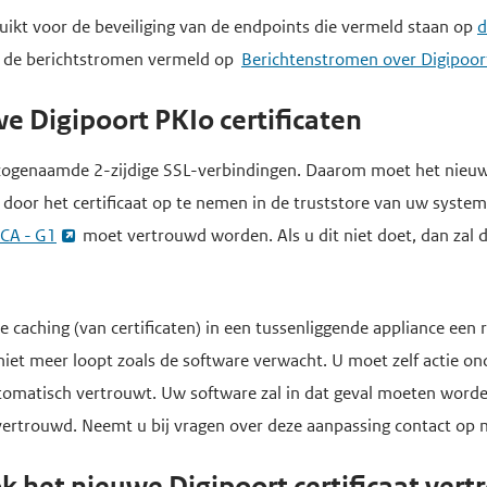
uikt voor de beveiliging van de endpoints die vermeld staan op
d
n de berichtstromen vermeld op
Berichtenstromen over Digipoor
e Digipoort PKIo certificaten
zogenaamde 2-zijdige SSL-verbindingen. Daarom moet het nieuwe
 door het certificaat op te nemen in de truststore van uw syste
 CA - G1
moet vertrouwd worden. Als u dit niet doet, dan zal 
de caching (van certificaten) in een tussenliggende appliance een
iet meer loopt zoals de software verwacht. U moet zelf actie o
utomatisch vertrouwt. Uw software zal in dat geval moeten word
vertrouwd. Neemt u bij vragen over deze aanpassing contact op 
k het nieuwe Digipoort certificaat ver