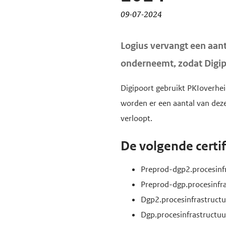
d
d
09-07-2024
e
e
H
i
h
Logius vervangt een aanta
o
n
o
onderneemt, zodat Digipo
o
h
o
f
o
f
Digipoort gebruikt PKIoverhei
d
u
d
worden er een aantal van deze
i
d
n
verloopt.
n
g
a
h
De volgende certi
a
v
o
a
i
Preprod-dgp2.procesinfr
u
n
g
Preprod-dgp.procesinfra
d
a
Dgp2.procesinfrastructu
t
Dgp.procesinfrastructuu
i