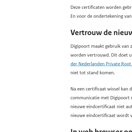
Deze certificaten worden gebr
e
En voor de ondertekening va
g
a
Vertrouw de nieuw
a
n
Digipoort maakt gebruik van 
worden vertrouwd. Dit doet u
der Nederlanden Private Root
niet tot stand komen.
Na een certificaat wissel kan 
communicatie met Digipoort n
nieuwe eindcertificaat niet a
nieuwe eindcertificaat wordt 
In web browser oo