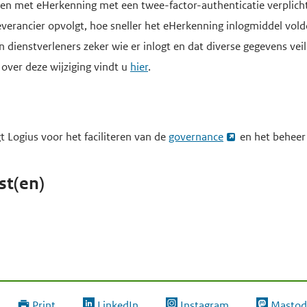
gen met eHerkenning met een twee-factor-authenticatie verplich
everancier opvolgt, hoe sneller het eHerkenning inlogmiddel vol
n dienstverleners zeker wie er inlogt en dat diverse gegevens ve
 over deze wijziging vindt u
hier
.
 Logius voor het faciliteren van de
governance
en het beheer 
st(en)
Print
LinkedIn
Instagram
Mastod