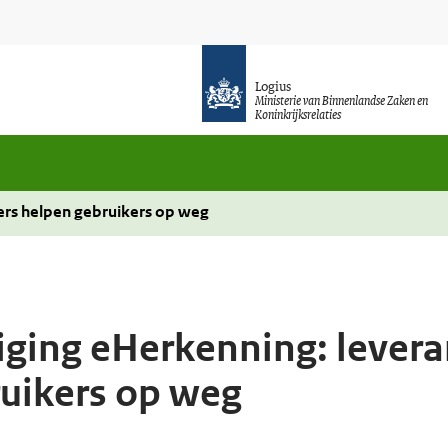
Logius
Ministerie van Binnenlandse Zaken en
Koninkrijksrelaties
iers helpen gebruikers op weg
liging eHerkenning: levera
uikers op weg