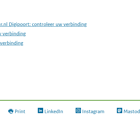
r.nl Digipoort: controleer uw verbinding
w verbinding
 verbinding
Print
LinkedIn
Instagram
Mastod