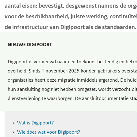
o
aantal eisen; bevestigt, desgewenst namens de orga
d
d
f
voor de beschikbaarheid, juiste werking, continuïte
e
e
d
i
h
i
de infrastructuur van Digipoort als de standaarden.
n
o
n
h
h
o
NIEUWE DIGIPOORT
o
o
f
u
Digipoort is vernieuwd naar een toekomstbestendig en betr
u
d
d
overheid. Sinds 1 november 2025 konden gebruikers oversta
d
n
organisaties heeft deze migratie inmiddels afgerond. De hui
g
a
hun aansluiting nog niet hebben omgezet, wordt verzocht dit
a
v
dienstverlening te waarborgen. De aansluitdocumentatie st
a
i
n
g
a
Wat is Digipoort?
t
Wie doet wat voor Digipoort?
i