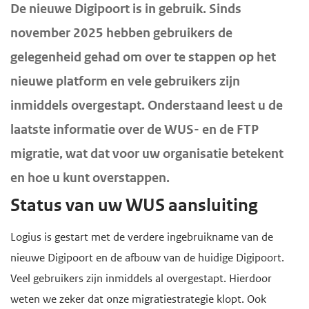
H
De nieuwe Digipoort is in gebruik. Sinds
d
d
o
november 2025 hebben gebruikers de
e
e
o
gelegenheid gehad om over te stappen op het
i
h
f
n
o
nieuwe platform en vele gebruikers zijn
d
h
o
i
inmiddels overgestapt. Onderstaand leest u de
o
f
n
laatste informatie over de WUS- en de FTP
u
d
h
migratie, wat dat voor uw organisatie betekent
d
n
o
en hoe u kunt overstappen.
g
a
u
Status van uw WUS aansluiting
a
v
d
a
i
Logius is gestart met de verdere ingebruikname van de
n
g
nieuwe Digipoort en de afbouw van de huidige Digipoort.
a
Veel gebruikers zijn inmiddels al overgestapt. Hierdoor
t
weten we zeker dat onze migratiestrategie klopt. Ook
i