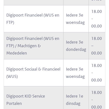
18.00
Digipoort Financieel (WUS en
Iedere 3e
-
FTP)
woensdag
00.00
Digipoort Financieel (WUS en
18.00
Iedere 3e
FTP) / Machtigen &
–
donderdag
Mededelen
00.00
18.00
Digipoort Sociaal & Financieel
Iedere 3e
-
(WUS)
woensdag
00.00
18.00
Digipoort KID Service
Iedere
1e
-
Portalen
dinsdag
00.00