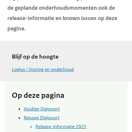
e
de geplande onderhoudsmomenten ook de
g
release-informatie en known issues op deze
a
pagina.
a
n
Blijf op de hoogte
Logius | Storing en onderhoud
Op deze pagina
Huidige Digipoort
Nieuwe Digipoort
Release-informatie 2025