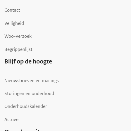
o
o
Contact
t
Veiligheid
e
r
Woo-verzoek
Begrippenlijst
Blijf op de hoogte
Nieuwsbrieven en mailings
Storingen en onderhoud
Onderhoudskalender
Actueel