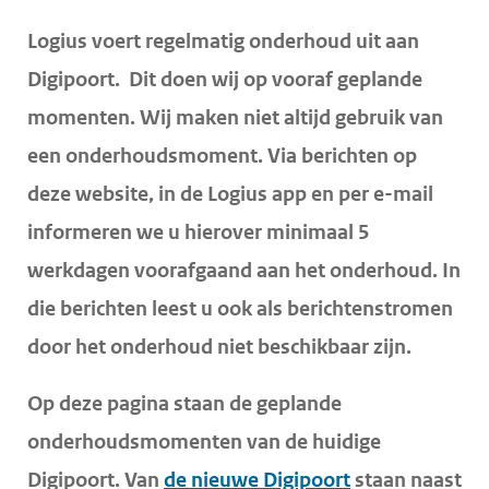
H
d
d
o
Logius voert regelmatig onderhoud uit aan
e
e
o
Digipoort. Dit doen wij op vooraf geplande
i
h
f
momenten. Wij maken niet altijd gebruik van
n
o
d
een onderhoudsmoment. V
ia berichten op
h
o
i
o
f
deze website, in de Logius app en per e-mail
n
u
d
h
informeren we u hierover minimaal 5
d
n
o
werkdagen voorafgaand aan het onderhoud. In
g
a
u
die berichten leest u ook als berichtenstromen
a
v
d
door het onderhoud niet beschikbaar zijn.
a
i
n
g
Op deze pagina staan de geplande
a
onderhoudsmomenten van de huidige
t
Digipoort. Van
de nieuwe Digipoort
staan naast
i