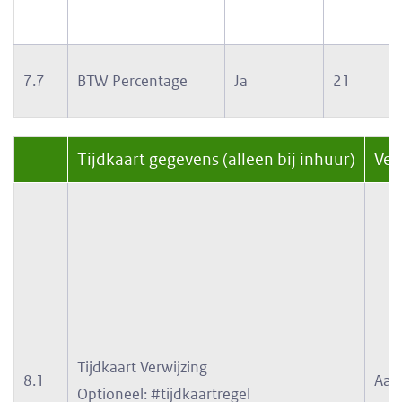
7.7
BTW Percentage
Ja
21
Tijdkaart gegevens (alleen bij inhuur)
Ver
Tijdkaart Verwijzing
8.1
Aan
Optioneel: #tijdkaartregel