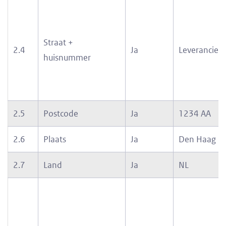
Straat +
2.4
Ja
Leveranciers
huisnummer
2.5
Postcode
Ja
1234 AA
2.6
Plaats
Ja
Den Haag
2.7
Land
Ja
NL