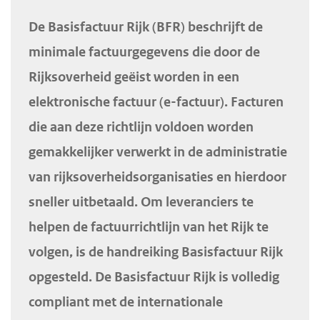
H
d
d
o
De Basisfactuur Rijk (BFR) beschrijft de
e
e
o
minimale factuurgegevens die door de
i
h
f
Rijksoverheid geëist worden in een
n
o
d
elektronische factuur (e-factuur). Facturen
h
o
i
o
f
die aan deze richtlijn voldoen worden
n
u
d
h
gemakkelijker verwerkt in de administratie
d
n
o
van rijksoverheidsorganisaties en hierdoor
g
a
u
sneller uitbetaald. Om leveranciers te
a
v
d
helpen de factuurrichtlijn van het Rijk te
a
i
volgen, is de handreiking Basisfactuur Rijk
n
g
a
opgesteld. De Basisfactuur Rijk is volledig
t
compliant met de internationale
i