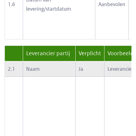
1.6
Aanbevolen
1
levering/startdatum
Leverancier partij
Verplicht
Voorbeeld 
2.1
Naam
Ja
Leverancier B