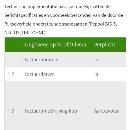
Technische implementatie basisfactuur Rijk zitten de
berichtspecificaties en voorbeeldbestanden van de door de
Rijksoverheid ondersteunde standaarden (Peppol BIS 3,
NLCIUS, UBL-OHNL).
Gegevens op hoofdniveau
Verplicht
V
1.1
Factuurnummer
Ja
1
1.2
Factuurdatum
Ja
2
1.3
Factuuromschrijving kop
Aanbevolen
F