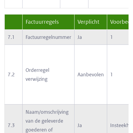
Factuurregels
Verplicht
Voorbeel
7.1
Factuurregelnummer
Ja
1
Orderregel
7.2
Aanbevolen
1
verwijzing
Naam/omschrijving
van de geleverde
7.3
Ja
Insteekho
goederen of