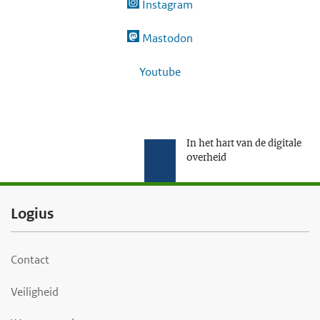
Instagram
Mastodon
Youtube
In het hart van de digitale
overheid
F
Logius
o
o
Contact
t
Veiligheid
e
r