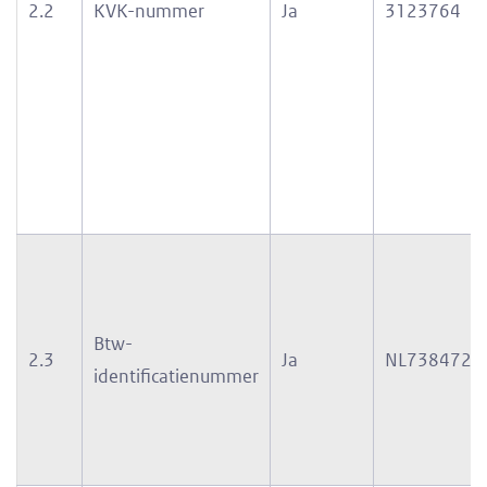
2.2
KVK-nummer
Ja
3123764
Btw-
2.3
Ja
NL7384729
identificatienummer