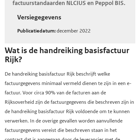
factuurstandaarden NLCIUS en Peppol BIS.
e
Versiegegevens
g
a
Publicatiedatum:
december 2022
a
n
Wat is de handreiking basisfactuur
Rijk?
De handreiking basisfactuur Rijk beschrijft welke
factuurgegevens minimaal vermeld dienen te zijn in een e-
factuur. Voor circa 90% van de facturen aan de
Rijksoverheid zijn de factuurgegevens die beschreven zijn in
de handreiking basisfactuur Rijk voldoende om te kunnen
verwerken. In de overige gevallen worden aanvullende
factuurgegevens vereist die beschreven staan in het
contract dat is aangegaan door de leverancier met de