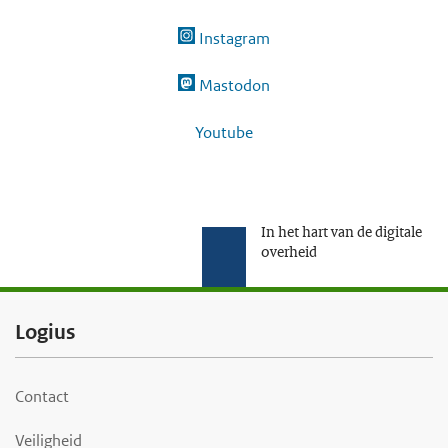
Instagram
Mastodon
Youtube
In het hart van de digitale
overheid
F
Logius
o
o
Contact
t
Veiligheid