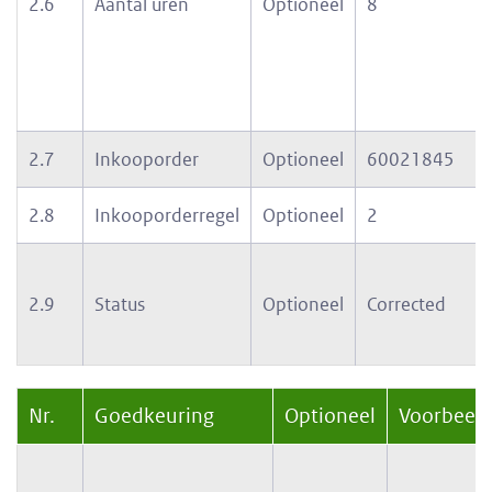
2.6
Aantal uren
Optioneel
8
2.7
Inkooporder
Optioneel
60021845
2.8
Inkooporderregel
Optioneel
2
2.9
Status
Optioneel
Corrected
Nr.
Goedkeuring
Optioneel
Voorbeeld