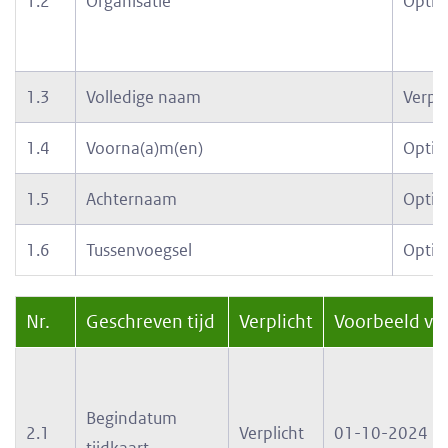
1.2
Organisatie
Optio
1.3
Volledige naam
Verpli
1.4
Voorna(a)m(en)
Optio
1.5
Achternaam
Optio
1.6
Tussenvoegsel
Optio
Nr.
Geschreven tijd
Verplicht
Voorbeeld vul
Begindatum
2.1
Verplicht
01-10-2024
tijdkaart