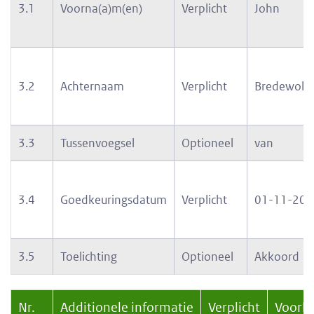
3.1
Voorna(a)m(en)
Verplicht
John
3.2
Achternaam
Verplicht
Bredewold
3.3
Tussenvoegsel
Optioneel
van
3.4
Goedkeuringsdatum
Verplicht
01-11-202
3.5
Toelichting
Optioneel
Akkoord
Nr.
Additionele informatie
Verplicht
Voorbe