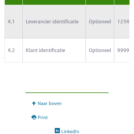
4.1
Leverancier identificatie
Optioneel
12345
4.2
Klant identificatie
Optioneel
99990
Naar boven
Print
LinkedIn