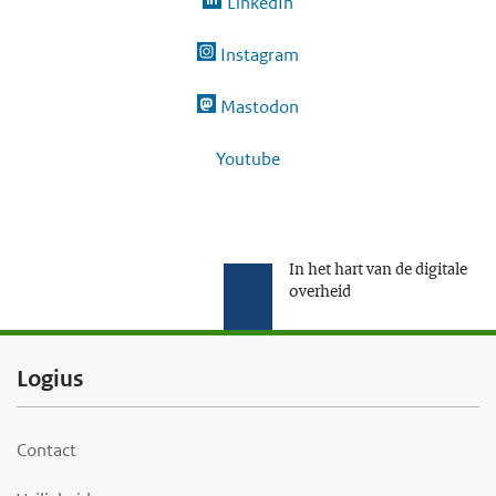
LinkedIn
Instagram
Mastodon
Youtube
In het hart van de digitale
overheid
F
Logius
o
o
Contact
t