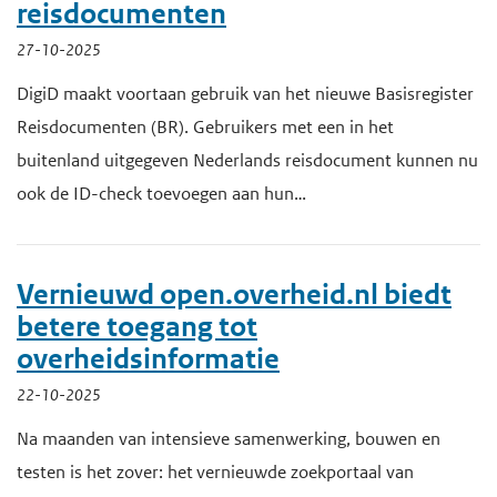
reisdocumenten
e
27-10-2025
g
DigiD maakt voortaan gebruik van het nieuwe Basisregister
a
Reisdocumenten (BR). Gebruikers met een in het
a
buitenland uitgegeven Nederlands reisdocument kunnen nu
n
ook de ID-check toevoegen aan hun…
Vernieuwd open.overheid.nl biedt
betere toegang tot
overheidsinformatie
22-10-2025
Na maanden van intensieve samenwerking, bouwen en
testen is het zover: het vernieuwde zoekportaal van