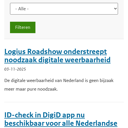
d
d
d
i
e
e
n
i
h
h
n
o
o
h
o
u
d
o
f
Logius Roadshow onderstreept
u
d
noodzaak digitale weerbaarheid
d
n
03-11-2025
g
a
De digitale weerbaarheid van Nederland is geen bijzaak
a
v
meer maar pure noodzaak.
a
i
n
g
a
ID-check in DigiD app nu
t
beschikbaar voor alle Nederlandse
i