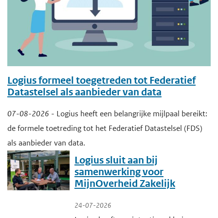
n
i
h
g
o
n
e
u
n
h
d
e
o
n
Logius formeel toegetreden tot Federatief
o
Datastelsel als aanbieder van data
u
n
07-08-2026
- Logius heeft een belangrijke mijlpaal bereikt:
d
d
de formele toetreding tot het Federatief Datastelsel (FDS)
e
als aanbieder van data.
r
Logius sluit aan bij
h
samenwerking voor
o
MijnOverheid Zakelijk
u
d
24-07-2026