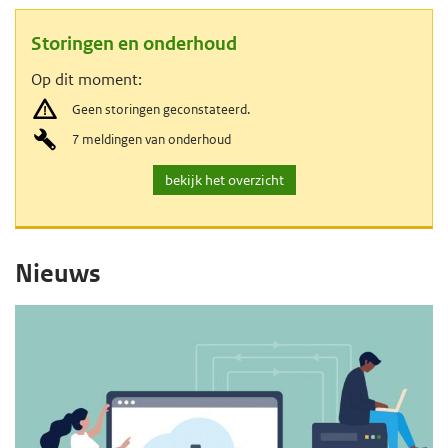
e
Storingen en onderhoud
g
Op dit moment:
a
Geen storingen geconstateerd.
a
7 meldingen van onderhoud
n
v
bekijk het overzicht
o
H
o
H
Nieuws
r
o
o
s
o
o
t
f
o
f
d
r
i
d
i
n