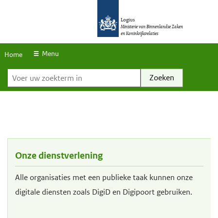
S
O
O
k
Logius
v
v
Ministerie van Binnenlandse Zaken
en Koninkrijksrelaties
i
e
e
p
r
r
Menu
Home
l
Voer uw zoekterm in
s
s
i
l
l
n
a
a
k
a
a
s
n
n
e
e
Onze dienstverlening
n
n
n
n
Alle organisaties met een publieke taak kunnen onze
a
a
digitale diensten zoals DigiD en Digipoort gebruiken.
a
a
r
r