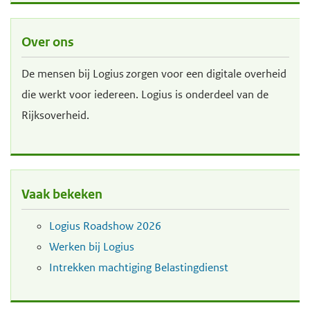
d
d
e
e
Over ons
i
h
De mensen bij Logius zorgen voor een digitale overheid
n
o
die werkt voor iedereen. Logius is onderdeel van de
h
o
Rijksoverheid.
o
f
u
d
d
n
g
a
Vaak bekeken
a
v
a
i
Logius Roadshow 2026
n
g
Werken bij Logius
a
Intrekken machtiging Belastingdienst
t
i