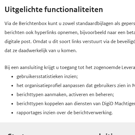
e
Uitgelichte functionaliteiten
g
Via de Berichtenbox kunt u zowel standaardbijlagen als geperso
a
berichten ook hyperlinks opnemen, bijvoorbeeld naar een be
a
digitale post. Omdat u dit soort links verstuurt via de beveil
n
dat ze daadwerkelijk van u komen.
Bij een aansluiting krijgt u toegang tot het zogenoemde
Levera
gebruikersstatistieken inzien;
het organisatieprofiel aanpassen dat gebruikers zien in 
berichttypen aanmaken, activeren en beheren;
berichttypen koppelen aan diensten van DigiD Machtige
rapportages inzien over de berichtverwerking.