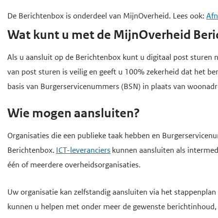
o
d
d
f
De Berichtenbox is onderdeel van MijnOverheid. Lees ook:
Afn
e
e
d
Wat kunt u met de MijnOverheid Ber
i
h
i
n
o
n
Als u aansluit op de Berichtenbox kunt u digitaal post sturen
h
h
o
van post sturen is veilig en geeft u 100% zekerheid dat het b
o
o
f
basis van Burgerservicenummers (BSN) in plaats van woonadr
u
u
d
Wie mogen aansluiten?
d
d
n
g
a
Organisaties die een publieke taak hebben en Burgerservice
a
v
Berichtenbox.
ICT-leveranciers
kunnen aansluiten als intermed
a
i
één of meerdere overheidsorganisaties.
n
g
a
Uw organisatie kan zelfstandig aansluiten via het stappenplan
t
kunnen u helpen met onder meer de gewenste berichtinhoud,
i