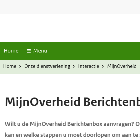
S
T
O
O
o
k
v
v
p
i
e
e
M
p
r
r
e
l
n
s
s
u
Home
Menu
i
l
l
n
a
a
Home
Onze dienstverlening
Interactie
MijnOverheid
k
a
a
s
n
n
e
e
MijnOverheid Berichten
n
n
n
n
a
a
H
Wilt u de MijnOverheid Berichtenbox aanvragen? Op
a
a
o
kan en welke stappen u moet doorlopen om aan te 
r
r