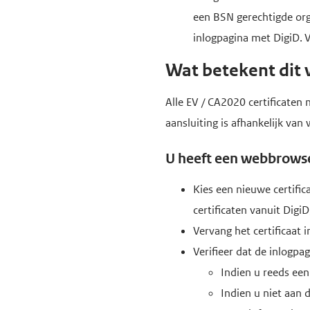
een BSN gerechtigde org
e
inlogpagina met DigiD. 
g
a
Wat betekent dit 
a
n
Alle EV / CA2020 certificate
aansluiting is afhankelijk van
U heeft een webbrowse
Kies een nieuwe certific
certificaten vanuit Digi
Vervang het certificaat 
Verifieer dat de inlogp
Indien u reeds ee
Indien u niet aan 