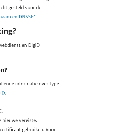
cht gesteld voor de
nnaam en DNSSEC
.
ting?
webdienst en DigiD
en?
llende informatie over type
giD
.
C.
 nieuwe vereiste.
ertificaat gebruiken. Voor