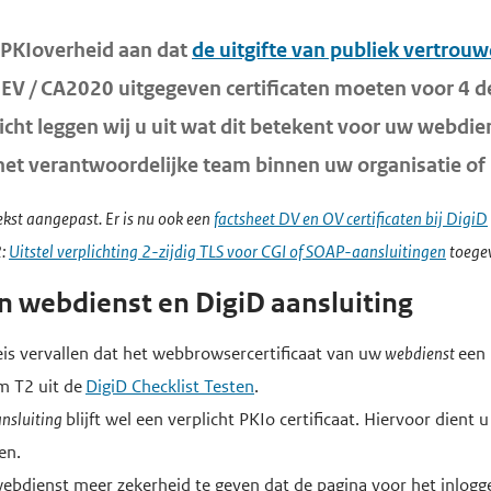
 PKIoverheid aan dat
de uitgifte van publiek vertrouw
r EV / CA2020 uitgegeven certificaten moeten voor 4
richt leggen wij u uit wat dit betekent voor uw webdi
het verantwoordelijke team binnen uw organisatie of 
kst aangepast. Er is nu ook een
factsheet DV en OV certificaten bij DigiD
2:
Uitstel verplichting 2-zijdig TLS voor CGI of SOAP-aansluitingen
toege
en webdienst en DigiD aansluiting
 eis vervallen dat het webbrowsercertificaat van uw
webdienst
een 
rm T2 uit de
DigiD Checklist Testen
.
nsluiting
blijft wel een verplicht PKIo certificaat. Hiervoor dient
ken.
bdienst meer zekerheid te geven dat de pagina voor het inlogg