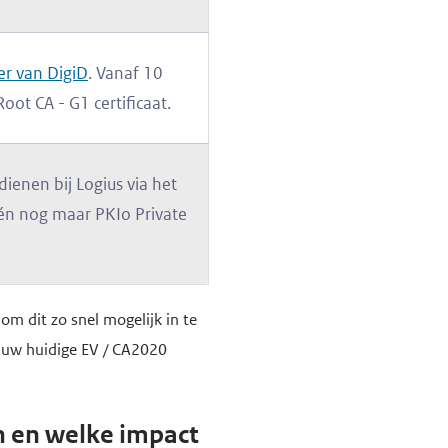
er van DigiD
. Vanaf 10
oot CA - G1 certificaat.
ienen bij Logius via het
één nog maar PKIo Private
om dit zo snel mogelijk in te
 uw huidige EV / CA2020
n en welke impact