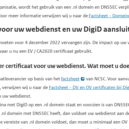
anisatie, wordt het gebruik van een .nl domein en DNSSEC verpli
Voor meer informatie verwijzen wij u naar de
Factsheet - Domei
voor uw webdienst en uw DigiD aanslui
n moeten voor 4 december 2022 vervangen zijn. De impact op uw 
 waar u nu een EV / CA2020 certificaat gebruikt.
r certificaat voor uw webdienst. Wat moet u do
aatleverancier op basis van het
factsheet
van NCSC. Voor aanvu
D, verwijzen wij u naar de
Factsheet - DV en OV certificaten bij Di
in uw webdienst.
agina met DigiD op een .nl domein staat en voorzien is van DNSSE
n .nl domein met DNSSEC heeft, dan voldoet uw webdienst aan de
de vereiste van .nl domein voldoet, dan moet u minimaal een OV c