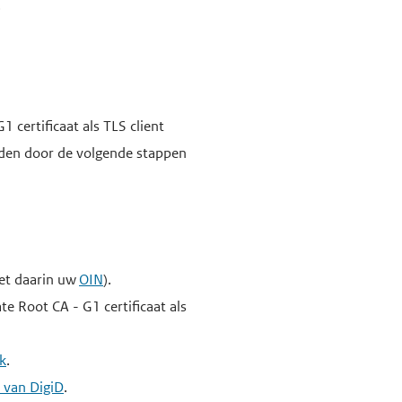
.
certificaat als TLS client
reiden door de volgende stappen
met daarin uw
OIN
).
e Root CA - G1 certificaat als
k
.
r van DigiD
.