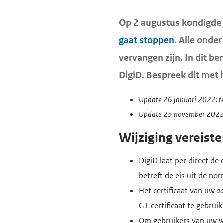
d
d
H
Op 2 augustus kondigde
e
e
o
gaat stoppen
. Alle onde
i
h
o
n
o
vervangen zijn. In dit be
f
h
o
DigiD. Bespreek dit met 
d
o
f
i
Update 26 januari 2022: te
u
d
n
Update 23 november 202
d
n
h
g
a
o
Wijziging vereist
a
v
u
DigiD laat per direct de
a
i
d
betreft de eis uit de no
n
g
Het certificaat van uw
aa
a
G1 certificaat te gebrui
t
Om gebruikers van uw we
i