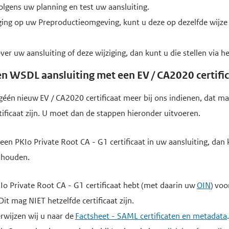
olgens uw planning en test uw aansluiting.
ziging op uw Preproductieomgeving, kunt u deze op dezelfde wij
ver uw aansluiting of deze wijziging, dan kunt u die stellen via h
en WSDL aansluiting met een EV / CA2020 certifi
géén nieuw EV / CA2020 certificaat meer bij ons indienen, dat m
tificaat zijn. U moet dan de stappen hieronder uitvoeren.
een PKIo Private Root CA - G1 certificaat in uw aansluiting, dan
anhouden.
Io Private Root CA - G1 certificaat hebt (met daarin uw
OIN
) voo
t mag NIET hetzelfde certificaat zijn.
rwijzen wij u naar de
Factsheet - SAML certificaten en metadata
.