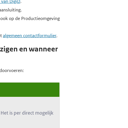
r van DigiD
.
aansluiting.
ze ook op de Productieomgeving
et
algemeen contactformulier
.
jzigen en wanneer
 doorvoeren:
et is per direct mogelijk