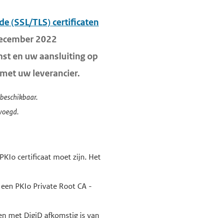
de (SSL/TLS) certificaten
 december 2022
enst en uw aansluiting op
met uw leverancier.
beschikbaar.
voegd.
PKIo certificaat moet zijn. Het
 u een PKIo Private Root CA -
en met DigiD afkomstig is van