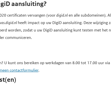
igiD aansluiting?
2020 certificaten vervangen (voor
digid.nl
en alle subdomeinen). Al
was.digid.nl
heeft impact op uw DigiD aansluiting. Deze wijziging 
rd worden, zodat u uw DigiD aansluiting kunt testen met het nie
ader communiceren.
n? U kunt ons bereiken op werkdagen van 8.00 tot 17.00 uur v
meen contactformulier
.
st(en)