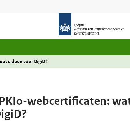
Logius
Ministerie van Binnenlandse Zaken en
Koninkrijksrelaties
oet u doen voor DigiD?
 PKIo-webcertificaten: wa
igiD?