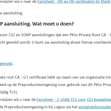
erwijzen wij u naar de
Factsheet - DV en OV certificaten bij DigiD
w aansluiting.
AP aansluiting. Wat moet u doen?
oor CGI en SOAP aansluitingen dat een PKIo Private Root CA - G1 
plicht gesteld wordt. U kunt uw aansluiting alvast hierop voorbe
tgesteld
.
vate root CA - G1 certificaat hebt op naam van uw organisatie (
eed op de Preproductieomgeving voor gebruik van dit PKIo Privat
zijdig TLS).
rwijzen wij u naar de
Factsheet - 2-zijdig TLS voor CGI koppelvla
de Preproductieomgeving in bij Logius via het
wijzigingsformulie