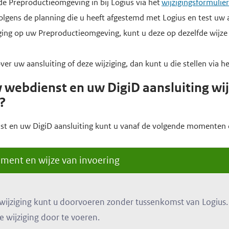
de Preproductieomgeving in bij Logius via het
wijzigingsformulie
olgens de planning die u heeft afgestemd met Logius en test uw 
ziging op uw Preproductieomgeving, kunt u deze op dezelfde wij
ver uw aansluiting of deze wijziging, dan kunt u die stellen via h
webdienst en uw DigiD aansluiting wi
?
st en uw DigiD aansluiting kunt u vanaf de volgende momenten
ent en wijze van invoering
wijziging kunt u doorvoeren zonder tussenkomst van Logius. H
e wijziging door te voeren.