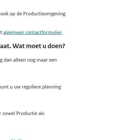
ze ook op de Productieomgeving
et
algemeen contactformulier
.
caat. Wat moet u doen?
ag dan alleen nog maar een
 kunt u uw reguliere planning
r zowel Productie als