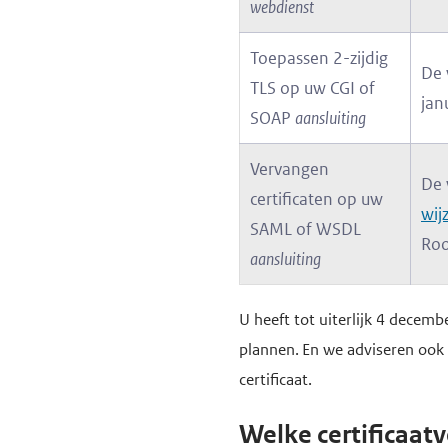
webdienst
Toepassen 2-zijdig
De 
TLS op uw CGI of
jan
SOAP
aansluiting
Vervangen
De 
certificaten op uw
wij
SAML of WSDL
Roo
aansluiting
U heeft tot uiterlijk 4 decemb
plannen. En we adviseren ook
certificaat.
Welke certificaat