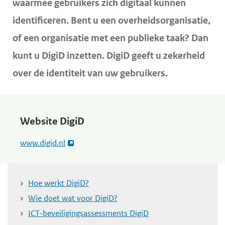
waarmee gebruikers zich digitaal kunnen
d
d
f
identificeren. Bent u een overheidsorganisatie,
d
e
e
of een organisatie met een publieke taak? Dan
i
i
h
kunt u DigiD inzetten. DigiD geeft u zekerheid
n
n
o
h
h
o
over de identiteit van uw gebruikers.
o
o
f
u
u
d
d
d
n
Website DigiD
g
a
www.digid.nl
a
v
a
i
n
g
Hoe werkt DigiD?
a
Wie doet wat voor DigiD?
t
ICT-beveiligingsassessments DigiD
i