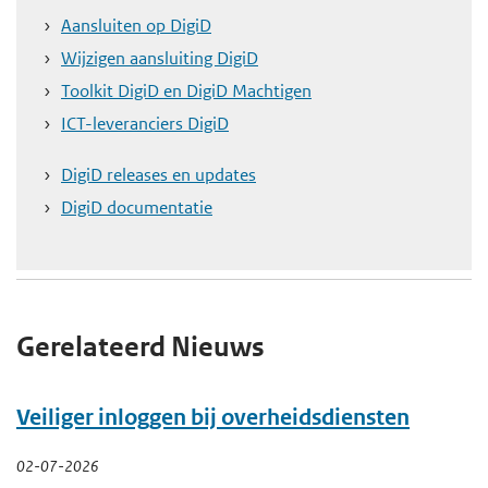
Aansluiten op DigiD
e
Wijzigen aansluiting DigiD
g
Toolkit DigiD en DigiD Machtigen
a
ICT-leveranciers DigiD
a
n
DigiD releases en updates
DigiD documentatie
Gerelateerd Nieuws
Veiliger inloggen bij overheidsdiensten
02-07-2026