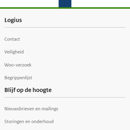
F
Logius
o
o
Contact
t
Veiligheid
e
r
Woo-verzoek
Begrippenlijst
Blijf op de hoogte
Nieuwsbrieven en mailings
Storingen en onderhoud