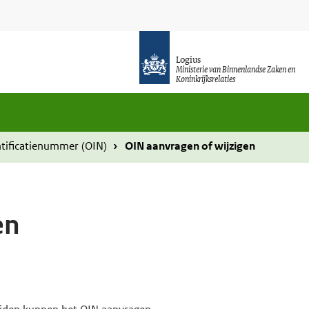
Logius
Ministerie van Binnenlandse Zaken en
Koninkrijksrelaties
ntificatienummer (OIN)
OIN aanvragen of wijzigen
en