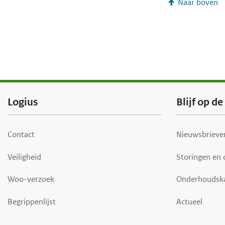
Naar boven
F
Logius
Blijf op d
o
o
Contact
Nieuwsbrieven
t
Veiligheid
Storingen en
e
r
Woo-verzoek
Onderhoudsk
Begrippenlijst
Actueel