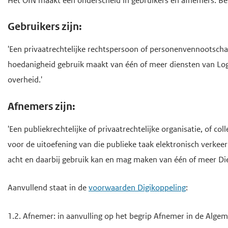
o
Het OIN maakt een onderscheid in gebruikers en afnemers. B
d
d
f
Gebruikers zijn:
e
e
d
i
h
i
'Een privaatrechtelijke rechtspersoon of personenvennootscha
n
o
n
hoedanigheid gebruik maakt van één of meer diensten van Log
h
h
o
overheid.'
o
o
f
u
u
d
Afnemers zijn:
d
d
n
'Een publiekrechtelijke of privaatrechtelijke organisatie, of c
g
a
voor de uitoefening van die publieke taak elektronisch verkee
a
v
acht en daarbij gebruik kan en mag maken van één of meer Die
a
i
n
g
Aanvullend staat in de
voorwaarden Digikoppeling
:
a
t
1.2. Afnemer: in aanvulling op het begrip Afnemer in de Alg
i