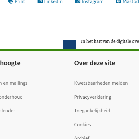
Print
LinkedIn
Instagram
Mastod
In het hart van de digitale ov
e hoogte
Over deze site
 en mailings
Kwetsbaarheden melden
 onderhoud
Privacyverklaring
alender
Toegankelijkheid
Cookies
Archief