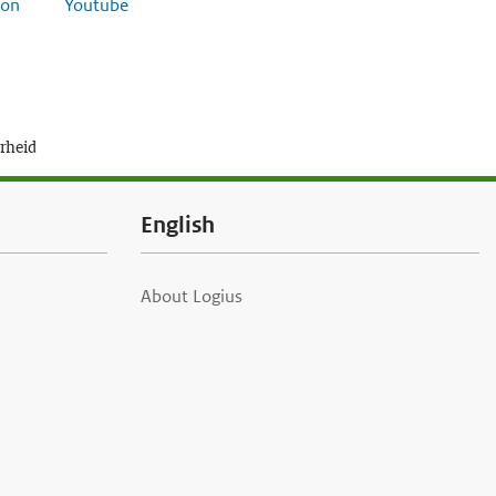
on
Youtube
erheid
English
About Logius