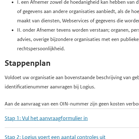
I. een Afnemer zowel de hoedanigheid kan hebben van d
e
of gegevens aan andere organisaties aanbiedt, als de h
g
maakt van diensten, Webservices of gegevens die worde
a
II. onder Afnemer tevens worden verstaan; organen, perso
a
advies, overige bijzondere organisaties met een publieke
n
rechtspersoonlijkheid.
Stappenplan
Voldoet uw organisatie aan bovenstaande beschrijving van geb
identificatienummer aanvragen bij Logius.
Aan de aanvraag van een OIN-nummer zijn geen kosten verbo
Stap 1: Vul het aanvraagformulier in
Stap 2: Logius voert een aantal controles uit