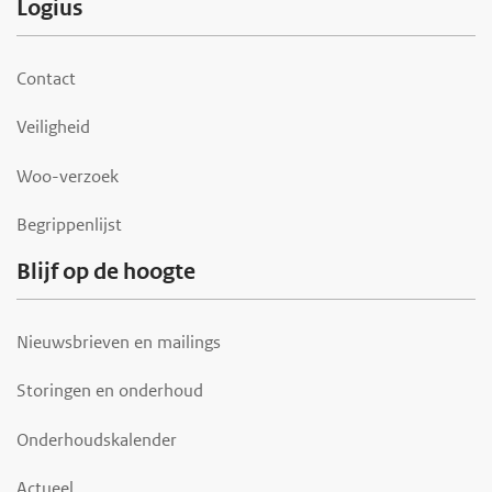
F
Logius
o
o
Contact
t
Veiligheid
e
r
Woo-verzoek
Begrippenlijst
Blijf op de hoogte
Nieuwsbrieven en mailings
Storingen en onderhoud
Onderhoudskalender
Actueel