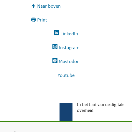
Naar boven
e
g
Print
a
LinkedIn
a
n
Instagram
Mastodon
Youtube
In het hart van de digitale
overheid