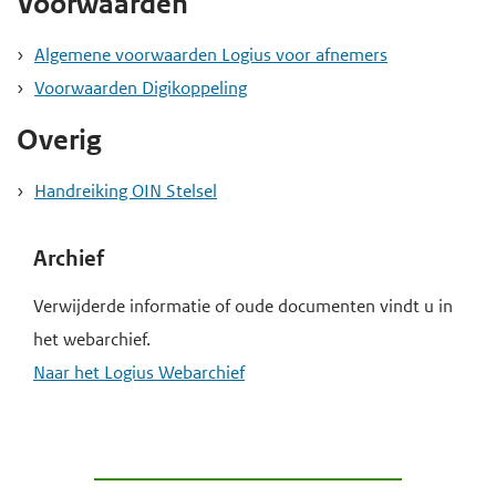
Voorwaarden
o
d
d
o
Algemene voorwaarden Logius voor afnemers
e
e
f
Voorwaarden Digikoppeling
i
h
d
n
o
Overig
i
h
o
n
Handreiking OIN Stelsel
o
f
h
u
d
o
Archief
d
n
u
g
a
Verwijderde informatie of oude documenten vindt u in
d
a
v
het webarchief.
a
i
Naar het Logius Webarchief
n
g
a
t
i