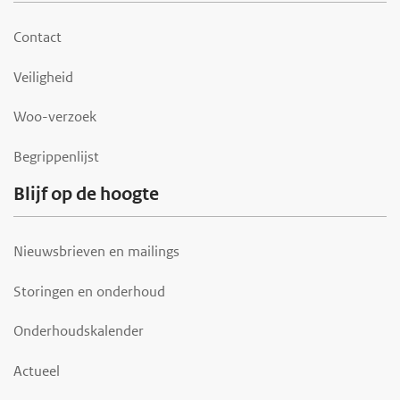
o
o
Contact
t
Veiligheid
e
r
Woo-verzoek
Begrippenlijst
Blijf op de hoogte
Nieuwsbrieven en mailings
Storingen en onderhoud
Onderhoudskalender
Actueel