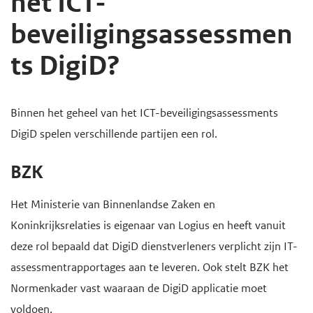
het ICT-
d
d
beveiligingsassessmen
e
e
ts DigiD?
i
h
n
o
h
o
H
Binnen het geheel van het ICT-beveiligingsassessments
o
f
o
DigiD spelen verschillende partijen een rol.
u
d
o
d
n
BZK
f
g
a
d
Het Ministerie van Binnenlandse Zaken en
a
v
i
Koninkrijksrelaties is eigenaar van Logius en heeft vanuit
a
i
n
deze rol bepaald dat DigiD dienstverleners verplicht zijn IT-
n
g
h
assessmentrapportages aan te leveren. Ook stelt BZK het
a
o
Normenkader vast waaraan de DigiD applicatie moet
t
u
voldoen.
i