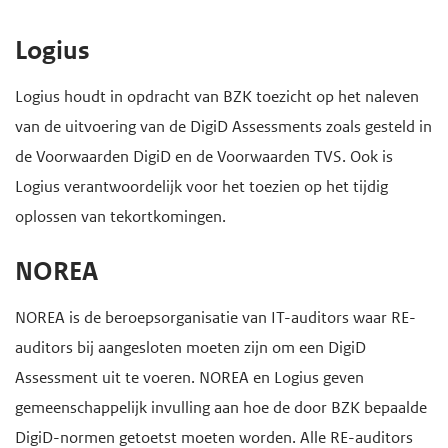
d
e
Logius
g
a
Logius houdt in opdracht van BZK toezicht op het naleven
a
van de uitvoering van de DigiD Assessments zoals gesteld in
n
de Voorwaarden DigiD en de Voorwaarden TVS. Ook is
Logius verantwoordelijk voor het toezien op het tijdig
oplossen van tekortkomingen.
NOREA
NOREA is de beroepsorganisatie van IT-auditors waar RE-
auditors bij aangesloten moeten zijn om een DigiD
Assessment uit te voeren. NOREA en Logius geven
gemeenschappelijk invulling aan hoe de door BZK bepaalde
DigiD-normen getoetst moeten worden. Alle RE-auditors