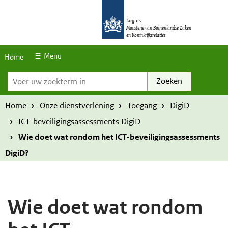
S
O
O
k
Logius
v
v
Ministerie van Binnenlandse Zaken
en Koninkrijksrelaties
i
e
e
p
r
r
Menu
Home
l
Voer uw zoekterm in
s
s
i
l
l
n
a
a
Home
Onze dienstverlening
Toegang
DigiD
k
a
a
ICT-beveiligingsassessments DigiD
s
n
n
Wie doet wat rondom het ICT-beveiligingsassessments
e
e
DigiD?
n
n
n
n
a
a
Wie doet wat rondom
a
a
r
r