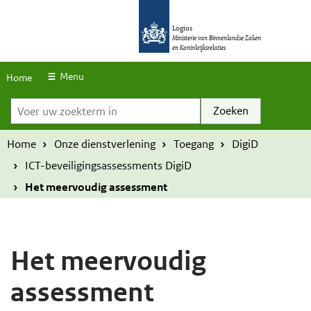
S
O
O
k
Logius
v
v
Ministerie van Binnenlandse Zaken
en Koninkrijksrelaties
i
e
e
p
r
r
Menu
Home
l
Voer uw zoekterm in
s
s
i
l
l
n
a
a
Home
Onze dienstverlening
Toegang
DigiD
k
a
a
ICT-beveiligingsassessments DigiD
s
n
n
Het meervoudig assessment
e
e
n
n
n
n
Het meervoudig
a
a
assessment
a
a
r
r