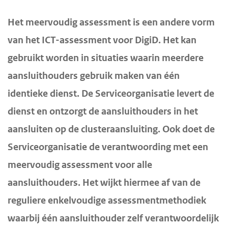
d
d
H
Het meervoudig assessment is een andere vorm
e
e
o
van het ICT-assessment voor DigiD. Het kan
i
h
o
gebruikt worden in situaties waarin meerdere
n
o
f
h
o
aansluithouders gebruik maken van één
d
o
f
i
identieke dienst. De Serviceorganisatie levert de
u
d
n
dienst en ontzorgt de aansluithouders in het
d
n
h
aansluiten op de clusteraansluiting. Ook doet de
g
a
o
Serviceorganisatie de verantwoording met een
a
v
u
meervoudig assessment voor alle
a
i
d
n
g
aansluithouders. Het wijkt hiermee af van de
a
reguliere enkelvoudige assessmentmethodiek
t
waarbij één aansluithouder zelf verantwoordelijk
i