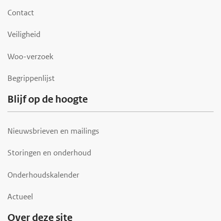
o
Contact
t
Veiligheid
e
r
Woo-verzoek
Begrippenlijst
Blijf op de hoogte
Nieuwsbrieven en mailings
Storingen en onderhoud
Onderhoudskalender
Actueel
Over deze site