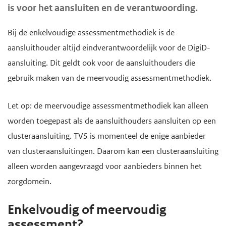
is voor het aansluiten en de verantwoording.
e
g
Bij de enkelvoudige assessmentmethodiek is de
a
aansluithouder altijd eindverantwoordelijk voor de DigiD-
a
aansluiting. Dit geldt ook voor de aansluithouders die
n
gebruik maken van de meervoudig assessmentmethodiek.
Let op: de meervoudige assessmentmethodiek kan alleen
worden toegepast als de aansluithouders aansluiten op een
clusteraansluiting. TVS is momenteel de enige aanbieder
van clusteraansluitingen. Daarom kan een clusteraansluiting
alleen worden aangevraagd voor aanbieders binnen het
zorgdomein.
Enkelvoudig of meervoudig
assessment?