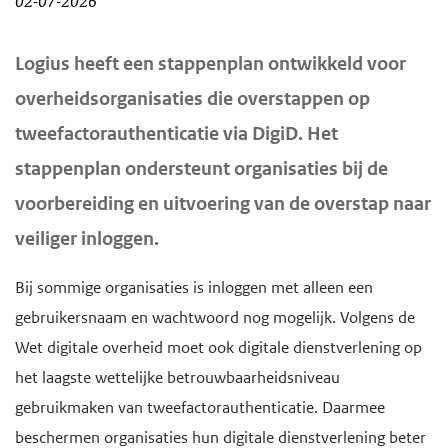
02-07-2026
d
d
e
e
H
Logius heeft een stappenplan ontwikkeld voor
i
h
o
overheidsorganisaties die overstappen op
o
n
o
tweefactorauthenticatie via DigiD. Het
f
h
o
stappenplan ondersteunt organisaties bij de
d
o
f
i
voorbereiding en uitvoering van de overstap naar
u
d
n
d
n
veiliger inloggen.
h
g
a
o
Bij sommige organisaties is inloggen met alleen een
a
v
u
gebruikersnaam en wachtwoord nog mogelijk. Volgens de
a
i
d
Wet digitale overheid moet ook digitale dienstverlening op
n
g
het laagste wettelijke betrouwbaarheidsniveau
a
gebruikmaken van tweefactorauthenticatie. Daarmee
t
beschermen organisaties hun digitale dienstverlening beter
i