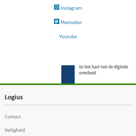
Instagram
Mastodon
Youtube
In het hart van de digitale
overheid
F
Logius
o
o
Contact
t
Veiligheid
e