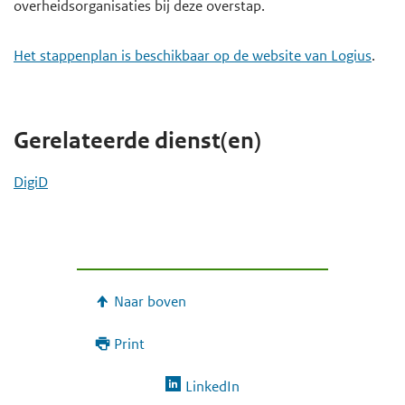
overheidsorganisaties bij deze overstap.
Het stappenplan is beschikbaar op de website van Logius
.
Gerelateerde dienst(en)
DigiD
Naar boven
Print
LinkedIn