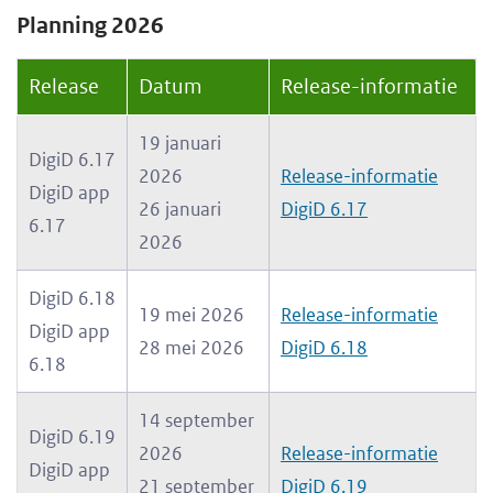
Planning 2026
e
g
Release
Datum
Release-informatie
a
a
19 januari
DigiD 6.17
n
2026
Release-informatie
DigiD app
26 januari
DigiD 6.17
6.17
2026
DigiD 6.18
19 mei 2026
Release-informatie
DigiD app
28
mei 2026
DigiD 6.18
6.18
14 september
DigiD 6.19
2026
Release-informatie
DigiD app
21 september
DigiD 6.19