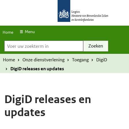
S
O
O
k
Logius
v
v
Ministerie van Binnenlandse Zaken
en Koninkrijksrelaties
i
e
e
p
r
r
Menu
Home
l
Voer uw zoekterm in
s
s
i
l
l
n
a
a
Home
Onze dienstverlening
Toegang
DigiD
k
a
a
DigiD releases en updates
s
n
n
e
e
n
n
DigiD releases en
n
n
updates
a
a
a
a
r
r