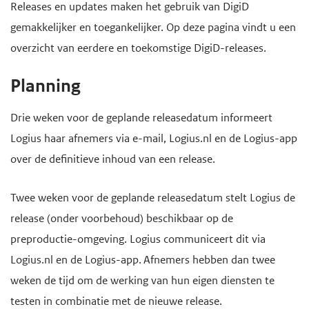
H
Releases en updates maken het gebruik van DigiD
d
d
o
gemakkelijker en toegankelijker. Op deze pagina vindt u een
e
e
o
overzicht van eerdere en toekomstige DigiD-releases.
i
h
f
n
o
d
Planning
h
o
i
Drie weken voor de geplande releasedatum informeert
o
f
n
Logius haar afnemers via e-mail, Logius.nl en de Logius-app
u
d
h
over de definitieve inhoud van een release.
d
n
o
g
a
u
Twee weken voor de geplande releasedatum stelt Logius de
a
v
d
release (onder voorbehoud) beschikbaar op de
a
i
preproductie-omgeving. Logius communiceert dit via
n
g
Logius.nl en de Logius-app. Afnemers hebben dan twee
a
weken de tijd om de werking van hun eigen diensten te
t
testen in combinatie met de nieuwe release.
i