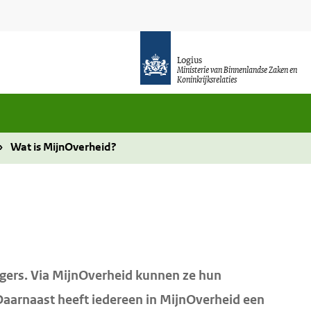
Logius
Ministerie van Binnenlandse Zaken en
Koninkrijksrelaties
Wat is MijnOverheid?
rgers. Via MijnOverheid kunnen ze hun
Daarnaast heeft iedereen in MijnOverheid een