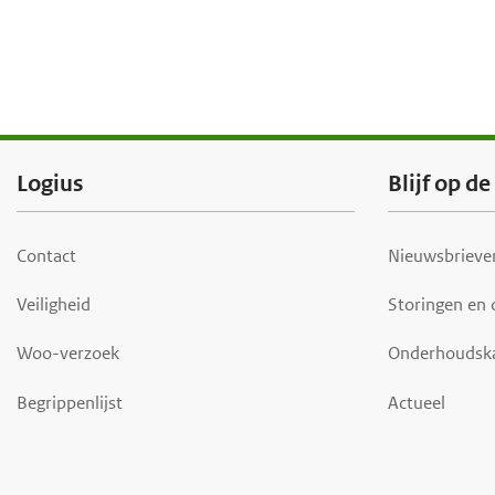
F
Logius
Blijf op d
o
o
Contact
Nieuwsbrieven
t
Veiligheid
Storingen en
e
r
Woo-verzoek
Onderhoudsk
Begrippenlijst
Actueel