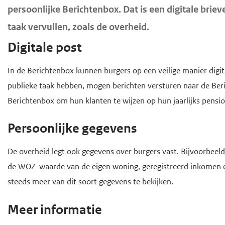
o
persoonlijke Berichtenbox. Dat is een digitale brie
d
d
f
taak vervullen, zoals de overheid.
e
e
d
i
h
i
Digitale post
n
o
n
In de Berichtenbox kunnen burgers op een veilige manier digit
h
h
o
publieke taak hebben, mogen berichten versturen naar de Be
o
o
f
Berichtenbox om hun klanten te wijzen op hun jaarlijks pensi
u
u
d
d
d
n
Persoonlijke gegevens
g
a
a
v
De overheid legt ook gegevens over burgers vast. Bijvoorbee
a
i
de WOZ-waarde van de eigen woning, geregistreerd inkomen e
n
g
steeds meer van dit soort gegevens te bekijken.
a
Meer informatie
t
i