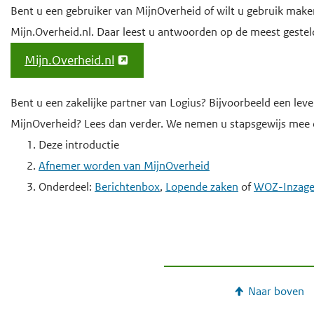
Bent u een gebruiker van MijnOverheid of wilt u gebruik mak
e
Mijn.Overheid.nl. Daar leest u antwoorden op de meest gestel
g
a
Mijn.Overheid.nl
a
n
Bent u een zakelijke partner van Logius? Bijvoorbeeld een lev
MijnOverheid? Lees dan verder. We nemen u stapsgewijs mee 
Deze introductie
Afnemer worden van MijnOverheid
Onderdeel:
Berichtenbox
,
Lopende zaken
of
WOZ-Inzag
Naar boven