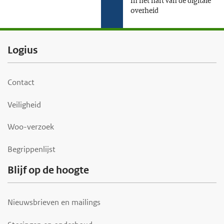
overheid
F
Logius
o
o
Contact
t
Veiligheid
e
r
Woo-verzoek
Begrippenlijst
Blijf op de hoogte
Nieuwsbrieven en mailings