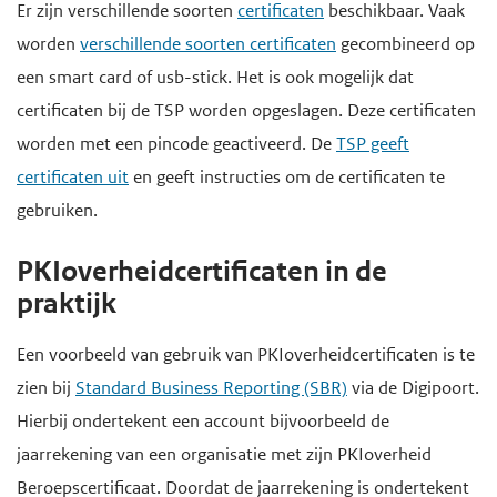
H
Er zijn verschillende soorten
certificaten
beschikbaar. Vaak
d
d
o
worden
verschillende soorten certificaten
gecombineerd op
e
e
o
een smart card of usb-stick. Het is ook mogelijk dat
i
h
f
certificaten bij de TSP worden opgeslagen. Deze certificaten
n
o
d
worden met een pincode geactiveerd. De
TSP geeft
h
o
i
certificaten uit
en geeft instructies om de certificaten te
o
f
n
gebruiken.
u
d
h
d
n
o
PKIoverheidcertificaten in de
g
a
u
praktijk
a
v
d
Een voorbeeld van gebruik van PKIoverheidcertificaten is te
a
i
zien bij
Standard Business Reporting (SBR)
via de Digipoort.
n
g
Hierbij ondertekent een account bijvoorbeeld de
a
jaarrekening van een organisatie met zijn PKIoverheid
t
Beroepscertificaat. Doordat de jaarrekening is ondertekent
i