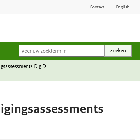
Contact
English
Voer uw zoekterm in
ngsassessments DigiD
ligingsassessments