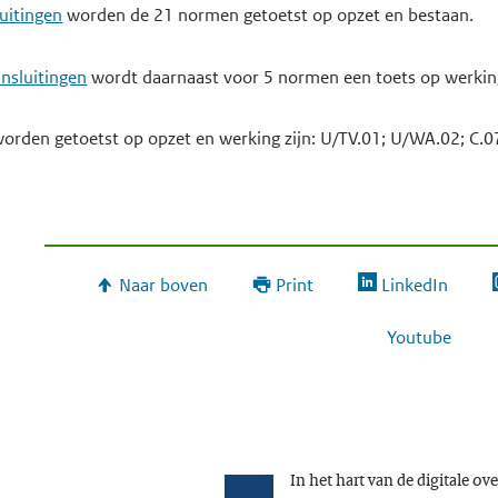
uitingen
worden de 21 normen getoetst op opzet en bestaan.
nsluitingen
wordt daarnaast voor 5 normen een toets op werkin
orden getoetst op opzet en werking zijn: U/TV.01; U/WA.02; C.07
Naar boven
Print
LinkedIn
Youtube
In het hart van de digitale ov