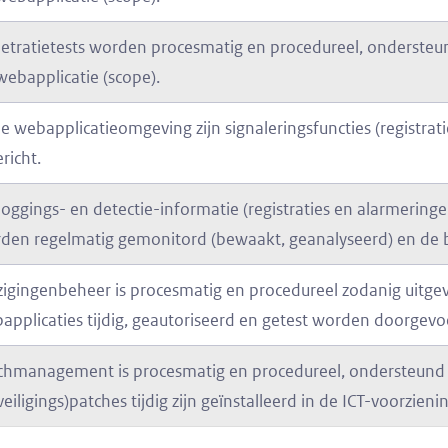
etratietests worden procesmatig en procedureel, ondersteund
webapplicatie (scope).
de webapplicatieomgeving zijn signaleringsfuncties (registratie 
richt.
loggings- en detectie-informatie (registraties en alarmering
den regelmatig gemonitord (bewaakt, geanalyseerd) en de 
zigingenbeheer is procesmatig en procedureel zodanig uitgev
applicaties tijdig, geautoriseerd en getest worden doorgevo
chmanagement is procesmatig en procedureel, ondersteund do
veiligings)patches tijdig zijn geïnstalleerd in de ICT-voorzieni