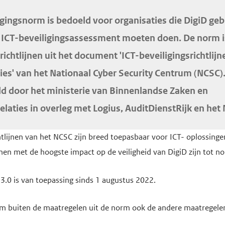
igingsnorm is bedoeld voor organisaties die DigiD ge
en ICT-beveiligingsassessment moeten doen. De norm i
 richtlijnen uit het document 'ICT-beveiligingsrichtlij
ies' van het Nationaal Cyber Security Centrum (NCSC)
eld door het ministerie van Binnenlandse Zaken en
elaties in overleg met Logius, AuditDienstRijk en het
chtlijnen van het NCSC zijn breed toepasbaar voor ICT- oplossing
ijnen met de hoogste impact op de veiligheid van DigiD zijn tot
.0 is van toepassing sinds 1 augustus 2022.
m buiten de maatregelen uit de norm ook de andere maatregelen u