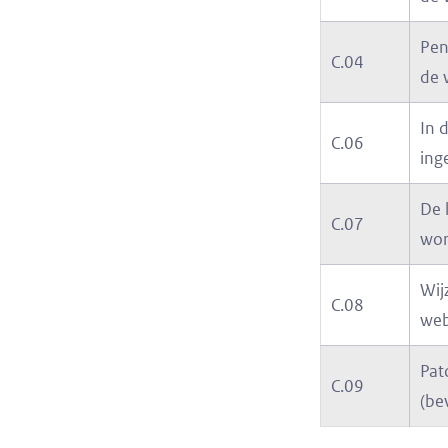
Pen
C.04
de 
In 
C.06
inge
De 
C.07
wor
Wij
C.08
web
Pat
C.09
(be