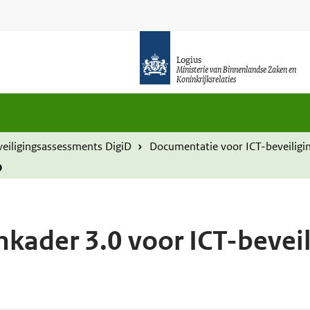
Logius
Ministerie van Binnenlandse Zaken en
Koninkrijksrelaties
veiligingsassessments DigiD
Documentatie voor ICT-beveiligi
D
kader 3.0 voor ICT-bevei