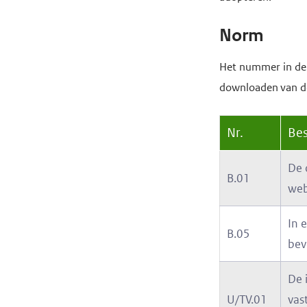
e
Norm
g
a
Het nummer in de 
a
downloaden van d
n
Nr.
Bes
De 
B.01
web
In 
B.05
bev
De 
U/TV.01
vas