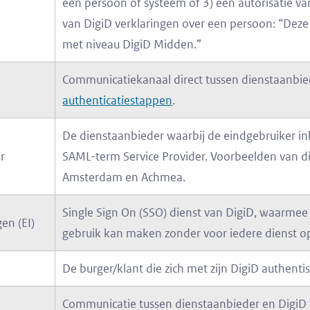
een persoon of systeem of 3) een autorisatie va
van DigiD verklaringen over een persoon: “Dez
met niveau DigiD Midden.”
Communicatiekanaal direct tussen dienstaanbied
authenticatiestappen
.
De dienstaanbieder waarbij de eindgebruiker inlo
r
SAML-term Service Provider. Voorbeelden van di
Amsterdam en Achmea.
Single Sign On (SSO) dienst van DigiD, waarmee
en (EI)
gebruik kan maken zonder voor iedere dienst o
De burger/klant die zich met zijn DigiD authent
Communicatie tussen dienstaanbieder en DigiD vi