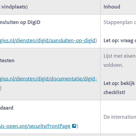
vindplaats)
Inhoud
nsluiten op DigiD
Stappenplan om
gius.nl/diensten/digid/aansluiten-op-digid
)
Let op: vraag 
Lijst met eis
 testen
voldoen.
gius.nl/diensten/digid/documentatie/digid-
Let op: bekij
n
)
checklist!
ndaard
De internation
asis-open.org/security/FrontPage
)