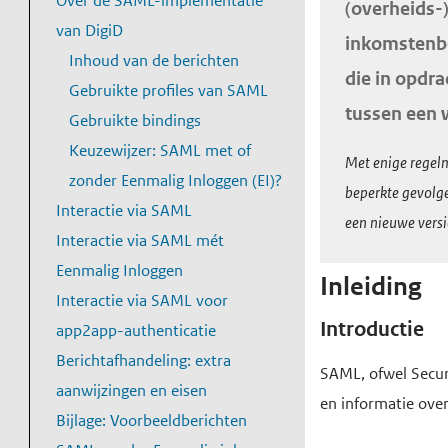
o
Over de SAML-implementatie
e
I
(overheids-
e
t
d
d
f
van DigiD
r
n
inkomstenbe
n
o
e
e
d
s
t
Inhoud van de berichten
die in opdr
t
m
i
h
i
i
r
Gebruikte profiles van SAML
i
a
tussen een 
n
o
n
e
o
Gebruikte bindings
n
i
h
h
o
g
d
Keuzewijzer: SAML met of
Met enige regelm
d
n
o
o
f
e
u
zonder Eenmalig Inloggen (EI)?
beperkte gevolge
e
u
c
u
d
Interactie via SAML
g
c
een nieuwe versi
d
x
o
d
n
Interactie via SAML mét
e
t
L
n
g
a
Eenmalig Inloggen
v
i
e
Inleiding
t
a
v
Interactie via SAML voor
e
e
e
F
e
a
i
Introductie
app2app-authenticatie
n
G
s
e
n
n
g
Berichtafhandeling: extra
s
e
w
d
L
SAML, ofwel Secur
t
a
aanwijzingen en eisen
b
i
e
e
en informatie over
t
Bijlage: Voorbeeldberichten
r
j
r
e
S
i