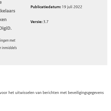
e
Publicatiedatum:
19 juli 2022
kkelaars
aken
Versie:
3.7
DigiD.
gingen met
r inmiddels
voor het uitwisselen van berichten met beveiligingsgegevens