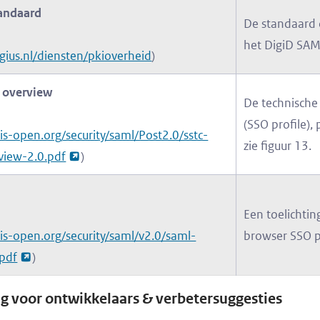
tandaard
De standaard 
het DigiD SAM
gius.nl/diensten/pkioverheid
)
 overview
De technische
(SSO profile),
sis-open.org/security/saml/Post2.0/sstc-
zie figuur 13.
view-2.0.pdf
)
Een toelichti
sis-open.org/security/saml/v2.0/saml-
browser SSO p
.pdf
)
g voor ontwikkelaars & verbetersuggesties