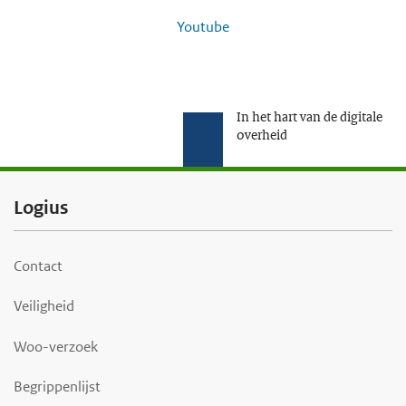
Youtube
In het hart van de digitale
overheid
F
Logius
o
o
Contact
t
Veiligheid
e
r
Woo-verzoek
Begrippenlijst