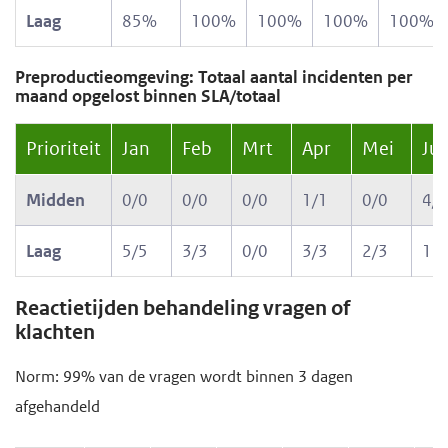
Laag
85%
100%
100%
100%
100%
Preproductieomgeving: Totaal aantal incidenten per
maand opgelost binnen SLA/totaal
Prioriteit
Jan
Feb
Mrt
Apr
Mei
Ju
Midden
0/0
0/0
0/0
1/1
0/0
4/4
Laag
5/5
3/3
0/0
3/3
2/3
15
Reactietijden behandeling vragen of
klachten
Norm: 99% van de vragen wordt binnen 3 dagen
afgehandeld