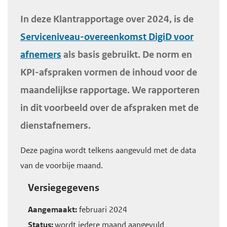
H
d
d
o
In deze Klantrapportage over 2024, is de
e
e
o
Serviceniveau-overeenkomst DigiD voor
i
h
f
afnemers
als basis gebruikt. De norm en
n
o
d
KPI-afspraken vormen de inhoud voor de
h
o
i
o
f
maandelijkse rapportage. We rapporteren
n
u
d
h
in dit voorbeeld over de afspraken met de
d
n
o
dienstafnemers.
g
a
u
a
v
d
Deze pagina wordt telkens aangevuld met de data
a
i
van de voorbije maand.
n
g
Versiegegevens
a
t
Aangemaakt:
februari 2024
i
Status:
wordt iedere maand aangevuld