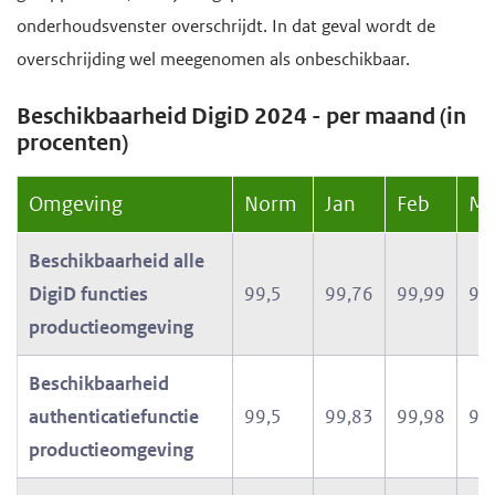
onderhoudsvenster overschrijdt. In dat geval wordt de
overschrijding wel meegenomen als onbeschikbaar.
Beschikbaarheid DigiD 2024 - per maand (in
procenten)
Omgeving
Norm
Jan
Feb
Mr
Beschikbaarheid alle
DigiD functies
99,5
99,76
99,99
99
productieomgeving
Beschikbaarheid
authenticatiefunctie
99,5
99,83
99,98
99
productieomgeving