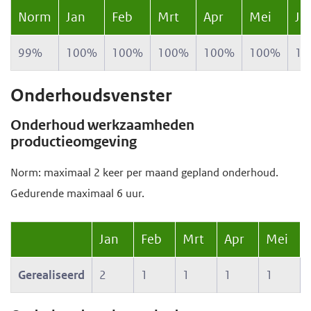
Norm
Jan
Feb
Mrt
Apr
Mei
Ju
99%
100%
100%
100%
100%
100%
10
Onderhoudsvenster
Onderhoud werkzaamheden
productieomgeving
Norm: maximaal 2 keer per maand gepland onderhoud.
Gedurende maximaal 6 uur.
Jan
Feb
Mrt
Apr
Mei
Gerealiseerd
2
1
1
1
1