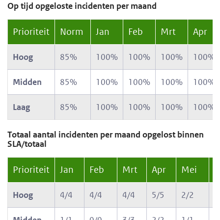
Op tijd opgeloste incidenten per maand
Prioriteit
Norm
Jan
Feb
Mrt
Apr
Hoog
85%
100%
100%
100%
100%
Midden
85%
100%
100%
100%
100%
Laag
85%
100%
100%
100%
100%
Totaal aantal incidenten per maand opgelost binnen
SLA/totaal
Prioriteit
Jan
Feb
Mrt
Apr
Mei
J
Hoog
4/4
4/4
4/4
5/5
2/2
3
Midden
1/1
0/0
3/3
2/2
1/1
2