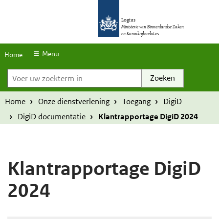
S
O
O
k
Logius
v
v
Ministerie van Binnenlandse Zaken
en Koninkrijksrelaties
i
e
e
p
r
r
Menu
Home
l
Voer uw zoekterm in
s
s
i
l
l
n
a
a
Home
Onze dienstverlening
Toegang
DigiD
k
a
a
DigiD documentatie
Klantrapportage DigiD 2024
s
n
n
e
e
n
n
Klantrapportage DigiD
n
n
2024
a
a
a
a
r
r