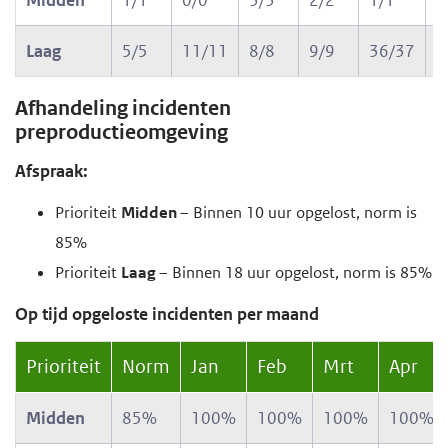
Laag
5/5
11/11
8/8
9/9
36/37
5
Afhandeling incidenten
preproductieomgeving
Afspraak:
Prioriteit
Midden
– Binnen 10 uur opgelost, norm is
85%
Prioriteit
Laag
– Binnen 18 uur opgelost, norm is 85%
Op tijd opgeloste incidenten per maand
Prioriteit
Norm
Jan
Feb
Mrt
Apr
Midden
85%
100%
100%
100%
100%