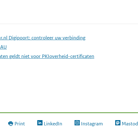
r.nl Digipoort: controleer uw verbinding
MAU
ten geldt niet voor PKIoverheid-certificaten
Print
LinkedIn
Instagram
Mastod