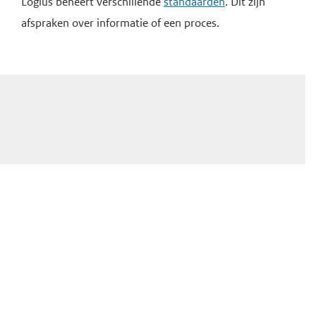
Logius beheert verschillende
standaarden
. Dit zijn
afspraken over informatie of een proces.