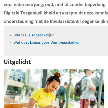
o
voor iedereen: jong, oud, met of zonder beperking.
d
d
f
Digitale Toegankelijkheid en verspreidt deze kennis 
e
e
d
i
h
i
ondersteuning met de Invulassistent Toegankelijkh
n
o
n
h
h
o
Wat is DigiToegankelijk?
o
o
f
Wat doet Logius voor DigiToegankelijk?
u
u
d
d
d
n
Uitgelicht
g
a
a
v
a
i
n
g
a
t
i