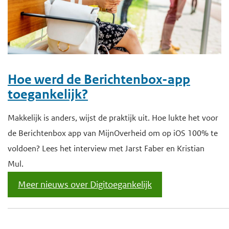
e
g
a
a
n
Hoe werd de Berichtenbox-app
toegankelijk?
Makkelijk is anders, wijst de praktijk uit. Hoe lukte het voor
de Berichtenbox app van MijnOverheid om op iOS 100% te
voldoen? Lees het interview met Jarst Faber en Kristian
Mul.
Meer nieuws over Digitoegankelijk