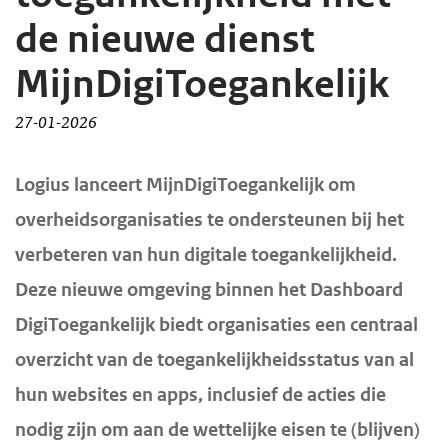
d
d
de nieuwe dienst
e
e
MijnDigiToegankelijk
i
h
n
o
27-01-2026
h
o
o
f
H
Logius lanceert MijnDigiToegankelijk om
u
d
o
overheidsorganisaties te ondersteunen bij het
d
n
o
verbeteren van hun digitale toegankelijkheid.
f
g
a
Deze nieuwe omgeving binnen het Dashboard
d
a
v
i
a
i
DigiToegankelijk biedt organisaties een centraal
n
n
g
overzicht van de toegankelijkheidsstatus van al
h
a
hun websites en apps, inclusief de acties die
o
t
nodig zijn om aan de wettelijke eisen te (blijven)
u
i