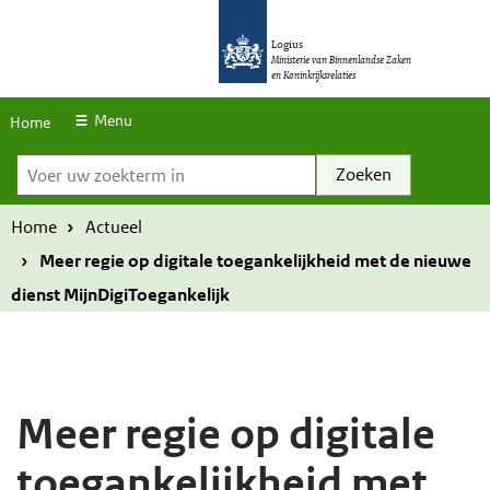
S
O
O
k
Logius
v
v
Ministerie van Binnenlandse Zaken
en Koninkrijksrelaties
i
e
e
p
r
r
Menu
Home
l
Voer uw zoekterm in
s
s
i
l
l
n
a
a
Home
Actueel
k
a
a
Meer regie op digitale toegankelijkheid met de nieuwe
s
n
n
dienst MijnDigiToegankelijk
e
e
n
n
n
n
a
a
Meer regie op digitale
a
a
toegankelijkheid met
r
r