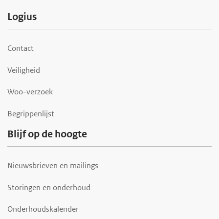
F
Logius
o
o
Contact
t
Veiligheid
e
r
Woo-verzoek
Begrippenlijst
Blijf op de hoogte
Nieuwsbrieven en mailings
Storingen en onderhoud
Onderhoudskalender