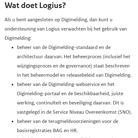
H
Wat doet Logius?
d
d
o
e
e
o
Als u bent aangesloten op Digimelding, dan kunt u
i
h
f
ondersteuning van Logius verwachten bij het gebruik van
n
o
d
Digimelding:
h
o
i
beheer van de Digimelding-standaard en de
o
f
n
architectuur daarvan. Het beheerproces (inclusief het
u
d
h
wijzigingsproces en de governance) staat beschreven
d
n
o
in het beheermodel en releasebeleid van Digimelding.
g
a
u
beheer van de Digimelding-webservice en het
a
v
d
Digimelding-portaal en de beschikbaarheid, juiste
a
i
werking, continuïteit en beveiliging daarvan. Dit is
n
g
vastgelegd in de Service Niveau Overeenkomst (SNO).
a
beheer van de terugmeldvoorzieningen voor de
t
basisregistraties BAG en HR.
i