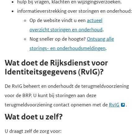
hulp bij vragen, klachten en wijzigingsverzoeken.
e
informatieverstrekking over storingen en onderhoud:
g
Op de website vindt u een
actueel
a
overzicht storingen en onderhoud
.
a
Nog sneller op de hoogte?
Ontvang alle
n
storings- en onderhoudsmeldingen
.
Wat doet de Rijksdienst voor
Identiteitsgegevens (RvIG)?
De RvIG beheert en onderhoudt de terugmeldvoorziening
voor de BRP. U kunt bij storingen aan deze
terugmeldvoorziening contact opnemen met de
RvIG
.
Wat doet u zelf?
U draagt zelf de zorg voor: