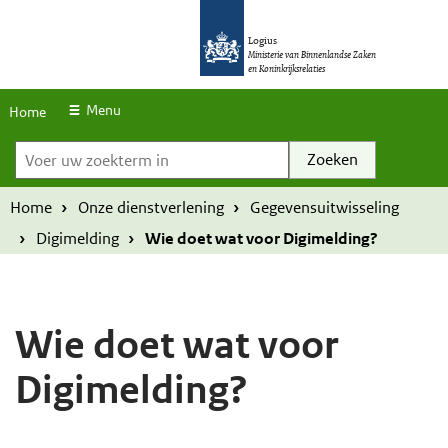
S
O
O
k
Logius
v
v
Ministerie van Binnenlandse Zaken
en Koninkrijksrelaties
i
e
e
p
r
r
Menu
Home
l
Voer uw zoekterm in
s
s
i
l
l
n
a
a
Home
Onze dienstverlening
Gegevensuitwisseling
k
a
a
Digimelding
Wie doet wat voor Digimelding?
s
n
n
e
e
n
n
Wie doet wat voor
n
n
Digimelding?
a
a
a
a
r
r