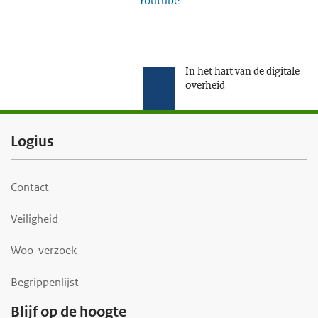
Youtube
In het hart van de digitale
overheid
F
Logius
o
o
Contact
t
Veiligheid
e
r
Woo-verzoek
Begrippenlijst
Blijf op de hoogte