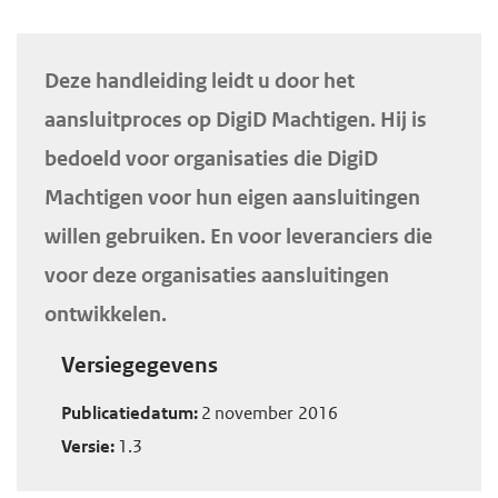
d
d
H
e
e
o
Deze handleiding leidt u door het
i
h
o
aansluitproces op DigiD Machtigen. Hij is
n
o
f
bedoeld voor organisaties die DigiD
h
o
d
o
f
Machtigen voor hun eigen aansluitingen
i
u
d
willen gebruiken. En voor leveranciers die
n
d
n
h
voor deze organisaties aansluitingen
g
a
o
ontwikkelen.
a
v
u
a
i
Versiegegevens
d
n
g
Publicatiedatum:
2 november 2016
a
Versie:
1.3
t
i