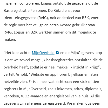
inzien en controleren. Logius ontsluit de gegevens uit de
e
Basisregistratie Personen. De Rijksdienst voor
g
Identiteitsgegevens (RvIG), ook onderdeel van BZK, voert
a
de regie over het veilige en betrouwbare gebruik ervan.
a
RvIG, Logius en BZK werkten samen om dit mogelijk te
n
maken.
“Het idee achter
MijnOverheid
en de MijnGegevens-app
is dat we zoveel mogelijk basisregistraties ontsluiten die de
overheid heeft, zodat je er heel makkelijk inzicht in krijgt”,
vertelt Arnold. “Website en app horen bij elkaar en laten
hetzelfde zien. Er is al heel wat zichtbaar: een stuk of tien
registers in MijnOverheid, zoals inkomen, adres, diploma’s,
kenteken, WOZ-waarde en energielabel van je huis. Al die
gegevens zijn al ergens geregistreerd. We maken dus geen