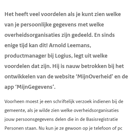
d
d
H
Het heeft veel voordelen als je kunt zien welke
e
e
o
van je persoonlijke gegevens met welke
i
h
o
n
o
overheidsorganisaties zijn gedeeld. En sinds
f
h
o
enige tijd kan dit! Arnold Leemans,
d
o
f
i
productmanager bij Logius, legt uit welke
u
d
n
voordelen dat zijn. Hij is nauw betrokken bij het
d
n
h
ontwikkelen van de website ‘MijnOverheid’ en de
g
a
o
app ‘MijnGegevens’.
a
v
u
a
i
d
Voorheen moest je een schriftelijk verzoek indienen bij de
n
g
gemeente, als je wilde zien welke overheidsorganisaties
a
jouw persoonsgegevens delen die in de Basisregistratie
t
Personen staan. Nu kun je ze gewoon op je telefoon of pc
i