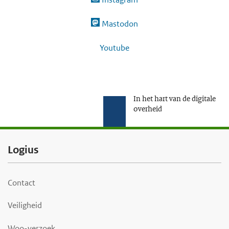
Mastodon
Youtube
In het hart van de digitale
overheid
F
Logius
o
o
Contact
t
Veiligheid
e
r
Woo-verzoek