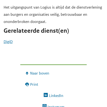
e
Het uitgangspunt van Logius is altijd dat de dienstverlening
g
aan burgers en organisaties veilig, betrouwbaar en
a
ononderbroken doorgaat.
a
Gerelateerde dienst(en)
n
DigiD
Naar boven
Print
LinkedIn
Instagram