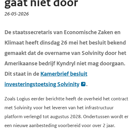
gaat niet door
d
d
26-05-2026
e
e
i
h
H
De staatssecretaris van Economische Zaken en
n
o
o
Klimaat heeft dinsdag 26 mei het besluit bekend
h
o
o
o
f
gemaakt dat de overname van Solvinity door het
f
u
d
Amerikaanse bedrijf Kyndryl niet mag doorgaan.
d
d
n
i
Dit staat in de
Kamerbrief besluit
g
a
n
investeringstoetsing Solvinity
.
a
v
h
a
i
o
Zoals Logius eerder berichtte heeft de overheid het contract
n
g
u
met Solvinity voor het leveren van het infrastructuur
a
d
platform verlengd tot augustus 2028. Ondertussen wordt er
t
een nieuwe aanbesteding voorbereid voor over 2 jaar.
i