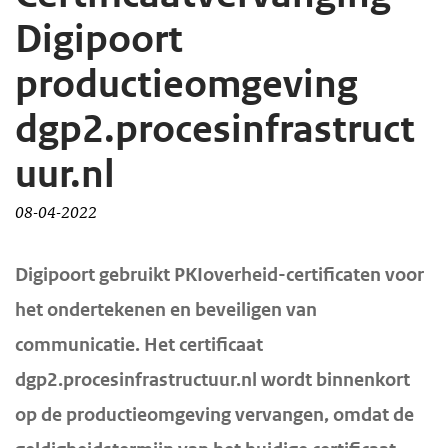
d
d
Digipoort
e
e
productieomgeving
i
h
n
o
dgp2.procesinfrastruct
h
o
uur.nl
o
f
u
d
08-04-2022
d
n
g
a
H
Digipoort gebruikt PKIoverheid-certificaten voor
a
v
o
het ondertekenen en beveiligen van
a
i
o
communicatie. Het certificaat
f
n
g
dgp2.procesinfrastructuur.nl wordt binnenkort
d
a
i
t
op de productieomgeving vervangen, omdat de
n
i