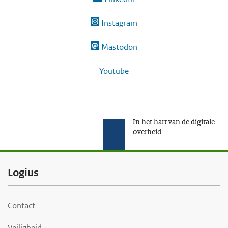
Instagram
Mastodon
Youtube
In het hart van de digitale
overheid
F
Logius
o
o
Contact
t
Veiligheid