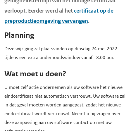
geldigheidstermijn van het huidige certificaat
h
e
verloopt. Eerder werd al het
certificaat op de
o
g
preproductieomgeving vervangen
.
u
a
d
a
Planning
n
Deze wijziging zal plaatsvinden op dinsdag 24 mei 2022
tijdens een extra onderhoudswindow vanaf 18:00 uur.
Wat moet u doen?
U moet zelf actie ondernemen als uw software het nieuwe
eindcertificaat niet automatisch vertrouwt. Uw software zal
in dat geval moeten worden aangepast, zodat het nieuwe
eindcertificaat wordt vertrouwd. Neemt u bij vragen over
deze aanpassing aan uw software contact op met uw