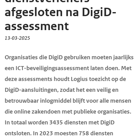
d
d
afgesloten na DigiD-
e
e
assessment
i
h
n
o
13-03-2025
h
o
o
f
H
Organisaties die DigiD gebruiken moeten jaarlijks
u
d
o
een ICT-beveiligingsassessment laten doen. Met
d
n
o
deze assessments houdt Logius toezicht op de
f
g
a
DigiD-aansluitingen, zodat het een veilig en
d
a
v
i
a
i
betrouwbaar inlogmiddel blijft voor alle mensen
n
n
g
die online zakendoen met publieke organisaties.
h
a
In totaal worden 3435 diensten met DigiD
o
t
ontsloten. In 2023 moesten 758 diensten
u
i