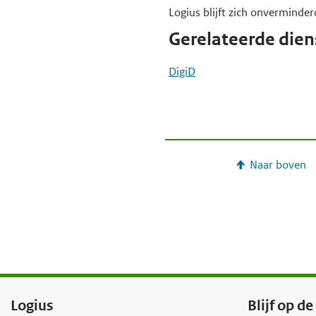
Logius blijft zich onverminder
e
Gerelateerde dien
g
a
DigiD
a
n
Naar boven
F
Logius
Blijf op d