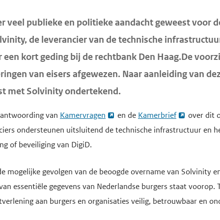
er veel publieke en politieke aandacht geweest voor
vinity, de leverancier van de technische infrastructuu
 een kort geding bij de rechtbank Den Haag.De voorzi
deringen van eisers afgewezen. Naar aanleiding van dez
t met Solvinity ondertekend.
beantwoording van
Kamervragen
en de
Kamerbrief
over dit 
ciers ondersteunen uitsluitend de technische infrastructuur en
g of beveiliging van DigiD.
 de mogelijke gevolgen van de beoogde overname van Solvinity e
an essentiële gegevens van Nederlandse burgers staat voorop. Teg
stverlening aan burgers en organisaties veilig, betrouwbaar en 