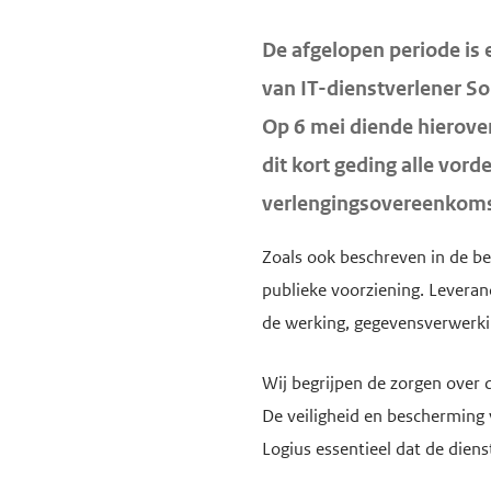
d
d
H
De afgelopen periode is 
e
e
o
van IT-dienstverlener Sol
i
h
o
n
o
Op 6 mei diende hierover
f
h
o
dit kort geding alle vor
d
o
f
i
verlengingsovereenkoms
u
d
n
d
n
Zoals ook beschreven in de 
h
g
a
publieke voorziening. Leveran
o
a
v
de werking, gegevensverwerkin
u
a
i
d
Wij begrijpen de zorgen over
n
g
De veiligheid en bescherming v
a
Logius essentieel dat de dien
t
i