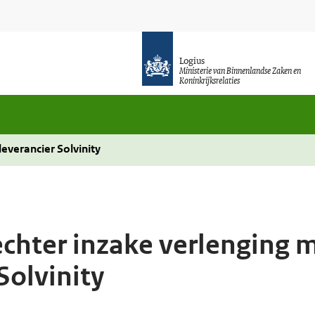
Logius
Ministerie van Binnenlandse Zaken en
Koninkrijksrelaties
everancier Solvinity
echter inzake verlenging 
Solvinity