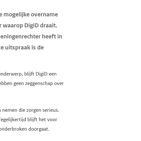
 de mogelijke overname
r waarop DigiD draait.
eningenrechter heeft in
e uitspraak is de
onderwerp, blijft DigiD een
 hebben geen zeggenschap over
n nemen die zorgen serieus.
elijkertijd blijft het voor
ononderbroken doorgaat.