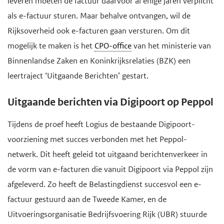
leveren moeten de factuur daarvoor al enige jaren verplicht
d
e
als e-factuur sturen. Maar behalve ontvangen, wil de
g
Rijksoverheid ook e-facturen gaan versturen. Om dit
a
mogelijk te maken is het
CPO-office
van het ministerie van
a
Binnenlandse Zaken en Koninkrijksrelaties (BZK) een
n
leertraject ‘Uitgaande Berichten’ gestart.
Uitgaande berichten via Digipoort op Peppol
Tijdens de proef heeft Logius de bestaande Digipoort-
voorziening met succes verbonden met het Peppol-
netwerk. Dit heeft geleid tot uitgaand berichtenverkeer in
de vorm van e-facturen die vanuit Digipoort via Peppol zijn
afgeleverd. Zo heeft de Belastingdienst succesvol een e-
factuur gestuurd aan de Tweede Kamer, en de
Uitvoeringsorganisatie Bedrijfsvoering Rijk (UBR) stuurde