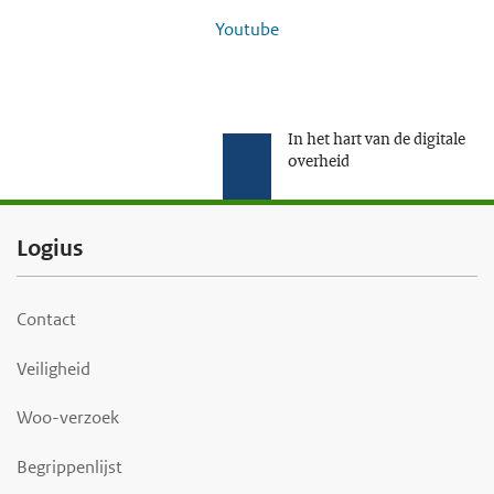
Youtube
In het hart van de digitale
overheid
F
Logius
o
o
Contact
t
Veiligheid
e
r
Woo-verzoek
Begrippenlijst