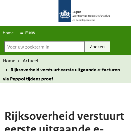
S
O
O
k
Logius
v
v
Ministerie van Binnenlandse Zaken
en Koninkrijksrelaties
i
e
e
p
r
r
Menu
Home
l
Voer uw zoekterm in
s
s
i
l
l
n
a
a
Home
Actueel
k
a
a
Rijksoverheid verstuurt eerste uitgaande e-facturen
s
n
n
via Peppol tijdens proef
e
e
n
n
n
n
a
a
Rijksoverheid verstuurt
a
a
eerste uitgaande e-
r
r