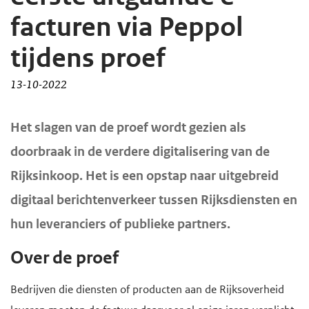
d
d
facturen via Peppol
e
e
tijdens proef
i
h
n
o
13-10-2022
h
o
o
f
H
Het slagen van de proef wordt gezien als
u
d
o
doorbraak in de verdere digitalisering van de
d
n
o
Rijksinkoop. Het is een opstap naar uitgebreid
f
g
a
digitaal berichtenverkeer tussen Rijksdiensten en
d
a
v
i
a
i
hun leveranciers of publieke partners.
n
n
g
Over de proef
h
a
o
t
Bedrijven die diensten of producten aan de Rijksoverheid
u
i