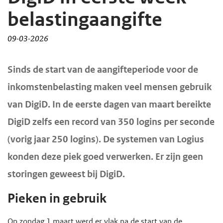
d
d
belastingaangifte
e
e
09-03-2026
i
h
n
o
H
Sinds de start van de aangifteperiode voor de
h
o
o
o
f
inkomstenbelasting maken veel mensen gebruik
o
u
d
van DigiD. In de eerste dagen van maart bereikte
f
d
n
DigiD zelfs een record van 350 logins per seconde
d
g
a
i
(vorig jaar 250 logins). De systemen van Logius
a
v
n
konden deze piek goed verwerken. Er zijn geen
a
i
h
storingen geweest bij DigiD.
n
g
o
a
u
Pieken in gebruik
t
d
i
Op zondag 1 maart werd er vlak na de start van de