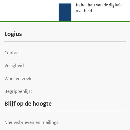
In het hart van de digitale
overheid
F
Logius
o
o
Contact
t
Veiligheid
e
r
Woo-verzoek
Begrippenlijst
Blijf op de hoogte
Nieuwsbrieven en mailings