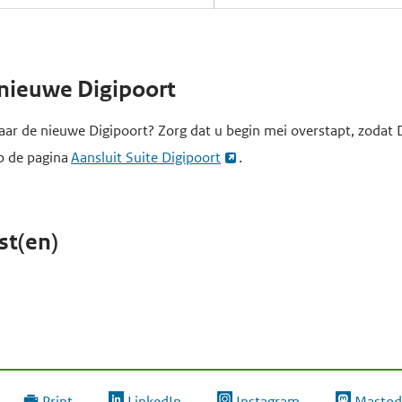
 nieuwe Digipoort
aar de nieuwe Digipoort? Zorg dat u begin mei overstapt, zodat D
op de pagina
Aansluit Suite Digipoort
.
st(en)
Print
LinkedIn
Instagram
Mastod