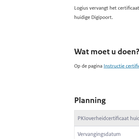
e
Logius vervangt het certificaa
g
huidige Digipoort.
a
a
n
Wat moet u doen
Op de pagina
Instructie certi
Planning
PKIoverheidcertificaat hui
Vervangingsdatum