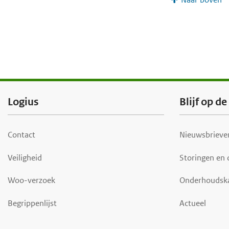
F
Logius
Blijf op d
o
o
Contact
Nieuwsbrieven
t
Veiligheid
Storingen en
e
r
Woo-verzoek
Onderhoudsk
Begrippenlijst
Actueel