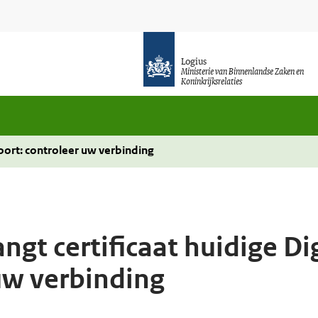
Logius
Ministerie van Binnenlandse Zaken en
Koninkrijksrelaties
poort: controleer uw verbinding
ngt certificaat huidige Di
uw verbinding