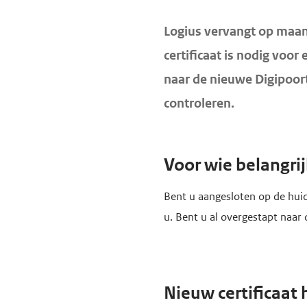
d
d
H
Logius vervangt op maa
e
e
o
certificaat is nodig voor
i
h
o
n
o
naar de nieuwe Digipoor
f
h
o
controleren.
d
o
f
i
u
d
n
d
n
Voor wie belangri
h
g
a
o
Bent u aangesloten op de huid
a
v
u
u. Bent u al overgestapt naar
a
i
d
n
g
a
t
Nieuw certificaat 
i