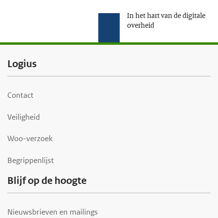
In het hart van de digitale
overheid
F
Logius
o
o
Contact
t
Veiligheid
e
r
Woo-verzoek
Begrippenlijst
Blijf op de hoogte
Nieuwsbrieven en mailings