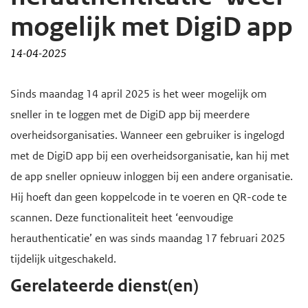
d
d
mogelijk met DigiD app
e
e
14-04-2025
i
h
n
o
H
Sinds maandag 14 april 2025 is het weer mogelijk om
h
o
o
sneller in te loggen met de DigiD app bij meerdere
o
f
o
overheidsorganisaties. Wanneer een gebruiker is ingelogd
u
d
f
met de DigiD app bij een overheidsorganisatie, kan hij met
d
n
d
de app sneller opnieuw inloggen bij een andere organisatie.
g
a
i
Hij hoeft dan geen koppelcode in te voeren en QR-code te
a
v
n
scannen. Deze functionaliteit heet ‘eenvoudige
a
i
h
herauthenticatie’ en was sinds maandag 17 februari 2025
n
g
o
tijdelijk uitgeschakeld.
a
u
Gerelateerde dienst(en)
t
d
i