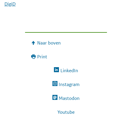
DigiD
e
g
a
a
n
Naar boven
Print
LinkedIn
Instagram
Mastodon
Youtube