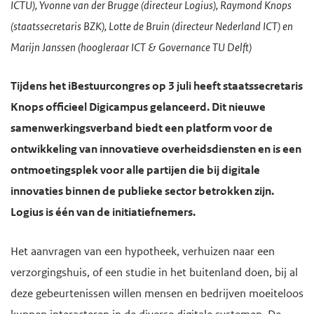
ICTU), Yvonne van der Brugge (directeur Logius), Raymond Knops
e
(staatssecretaris BZK), Lotte de Bruin (directeur Nederland ICT) en
g
Marijn Janssen (hoogleraar ICT & Governance TU Delft)
a
a
Tijdens het iBestuurcongres op 3 juli heeft staatssecretaris
n
Knops officieel Digicampus gelanceerd. Dit nieuwe
samenwerkingsverband biedt een platform voor de
ontwikkeling van innovatieve overheidsdiensten en is een
ontmoetingsplek voor alle partijen die bij digitale
innovaties binnen de publieke sector betrokken zijn.
Logius is één van de initiatiefnemers.
Het aanvragen van een hypotheek, verhuizen naar een
verzorgingshuis, of een studie in het buitenland doen, bij al
deze gebeurtenissen willen mensen en bedrijven moeiteloos