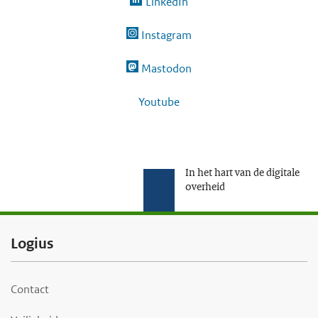
LinkedIn
Instagram
Mastodon
Youtube
In het hart van de digitale
overheid
F
Logius
o
o
Contact
t